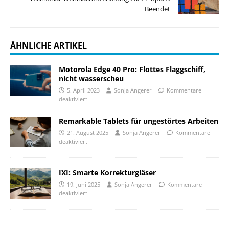
Beendet
ÄHNLICHE ARTIKEL
Motorola Edge 40 Pro: Flottes Flaggschiff,
nicht wasserscheu
5. April 2023
Sonja Angerer
Kommentare
deaktiviert
Remarkable Tablets für ungestörtes Arbeiten
21. August 2025
Sonja Angerer
Kommentare
deaktiviert
IXI: Smarte Korrekturgläser
19. Juni 2025
Sonja Angerer
Kommentare
deaktiviert