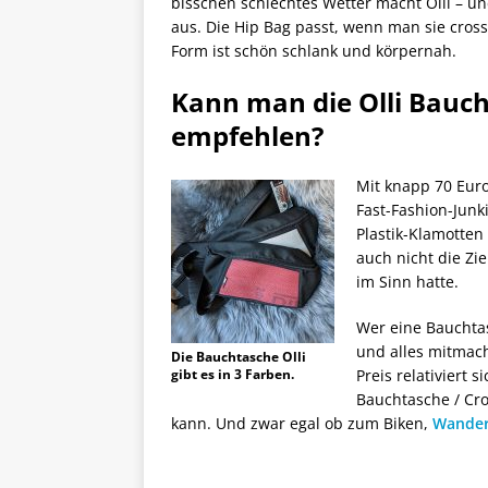
bisschen schlechtes Wetter macht Olli – un
aus. Die Hip Bag passt, wenn man sie cross
Form ist schön schlank und körpernah.
Kann man die Olli Bauc
empfehlen?
Mit knapp 70 Euro
Fast-Fashion-Junki
Plastik-Klamotten
auch nicht die Zi
im Sinn hatte.
Wer eine Bauchtas
und alles mitmach
Die Bauchtasche Olli
gibt es in 3 Farben.
Preis relativiert
Bauchtasche / Cro
kann. Und zwar egal ob zum Biken,
Wander