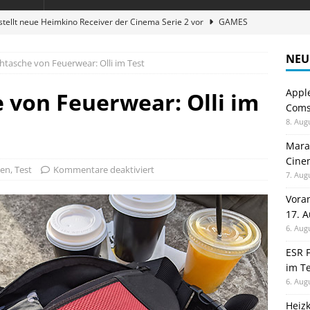
stellt neue Heimkino Receiver der Cinema Serie 2 vor
GAMES
digung: Back to School 2026 startet am 17. August
ALLGEMEIN
NEU
tasche von Feuerwear: Olli im Test
ble 3-in-1 Magnetic Charging Station im Test: Eine Ladestation für
Appl
von Feuerwear: Olli im
Comsp
en sparen: Eve Thermostat macht die Fußbodenheizung smart
8. Aug
Maran
Cinem
atte für Studium und Schule: Comspot startet Back-to-School-
ßen
,
Test
Kommentare deaktiviert
7. Aug
Vora
17. 
6. Aug
ESR F
im Te
6. Aug
Heiz