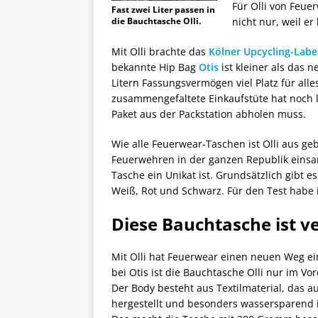
Für Olli von Feu
Fast zwei Liter passen in
die Bauchtasche Olli.
nicht nur, weil e
Mit Olli brachte das
Kölner Upcycling-Labe
bekannte Hip Bag
Otis
ist kleiner als das 
Litern Fassungsvermögen viel Platz für al
zusammengefaltete Einkaufstüte hat noch l
Paket aus der Packstation abholen muss.
Wie alle Feuerwear-Taschen ist Olli aus g
Feuerwehren in der ganzen Republik einsa
Tasche ein Unikat ist. Grundsätzlich gibt es 
Weiß, Rot und Schwarz. Für den Test habe 
Diese Bauchtasche ist v
Mit Olli hat Feuerwear einen neuen Weg e
bei Otis ist die Bauchtasche Olli nur im Vo
Der Body besteht aus Textilmaterial, das a
hergestellt und besonders wassersparend 