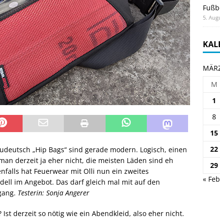
Fußb
5. Aug
KAL
MÄRZ
M
1
8
15
22
udeutsch „Hip Bags“ sind gerade modern. Logisch, einen
an derzeit ja eher nicht, die meisten Läden sind eh
29
nfalls hat Feuerwear mit Olli nun ein zweites
« Feb
ll im Angebot. Das darf gleich mal mit auf den
rgang.
Testerin: Sonja Angerer
Ist derzeit so nötig wie ein Abendkleid, also eher nicht.