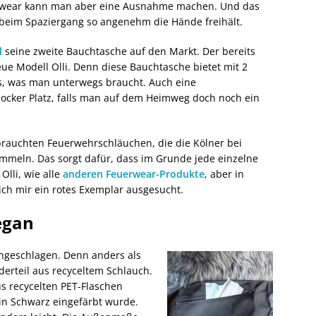
erwear kann man aber eine Ausnahme machen. Und das
r beim Spaziergang so angenehm die Hände freihält.
l
seine zweite Bauchtasche auf den Markt. Der bereits
neue Modell Olli. Denn diese Bauchtasche bietet mit 2
les, was man unterwegs braucht. Auch eine
ocker Platz, falls man auf dem Heimweg doch noch ein
ebrauchten Feuerwehrschläuchen, die die Kölner bei
mmeln. Das sorgt dafür, dass im Grunde jede einzelne
Olli, wie alle
anderen Feuerwear-Produkte
, aber in
ich mir ein rotes Exemplar ausgesucht.
egan
ingeschlagen. Denn anders als
rderteil aus recyceltem Schlauch.
us recycelten PET-Flaschen
in Schwarz eingefärbt wurde.