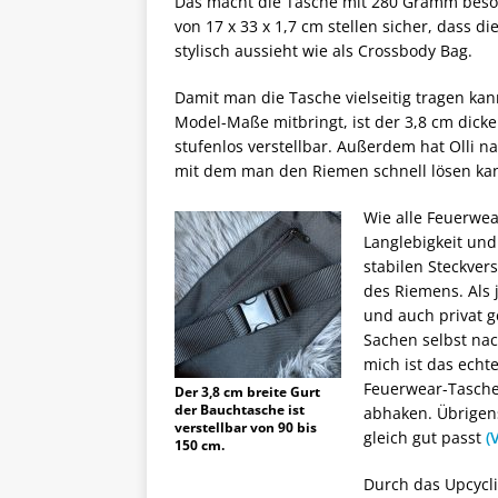
Das macht die Tasche mit 280 Gramm beso
von 17 x 33 x 1,7 cm stellen sicher, dass d
stylisch aussieht wie als Crossbody Bag.
Damit man die Tasche vielseitig tragen ka
Model-Maße mitbringt, ist der 3,8 cm dick
stufenlos verstellbar. Außerdem hat Olli na
mit dem man den Riemen schnell lösen ka
Wie alle Feuerwea
Langlebigkeit und
stabilen Steckver
des Riemens. Als
und auch privat g
Sachen selbst nac
mich ist das echte
Feuerwear-Tasche 
Der 3,8 cm breite Gurt
der Bauchtasche ist
abhaken. Übrigens
verstellbar von 90 bis
gleich gut passt
(
150 cm.
Durch das Upcycl