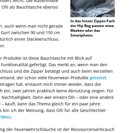
nders leicht. Die Außenmaße
ie Olli als Bauchtasche ebenso
In das hinter Zipper-Fach
nn, auch wenn man nicht gerade
der Hip Bag passen etwa
Masken oder das
e Gurt zwischen 90 und 150 cm
Smartphone.
türlich einen Steckverschluss,
nn.
r-Produkte ist diese Bauchtasche mit Blick auf
 Funktionalität gefertigt. Das merkt an, wenn man den
schluss und die Zipper betätigt und auch beim Verstellen
 jemand, der schon viele Feuerwear-Produkte
getestet
etragen hat, erstaunt mich immer wieder, dass die
h ein, zwei Jahren praktisch keine Abnutzung zeigen. Für
 Nachhaltigkeit. Denn wer eine(n) Olli – oder eine andere
– kauft, kann das Thema gleich für ein paar Jahre
 bin ich der Meinung, dass Olli für alle Geschlechter
Video).
ing der Feuerwehrschläuche ist der Ressourcenverbrauch