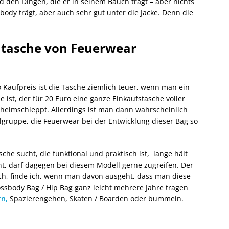
d den Dingen, die er in seinem Bauch trägt – aber nichts
body trägt, aber auch sehr gut unter die Jacke. Denn die
htasche von Feuerwear
 Kaufpreis ist die Tasche ziemlich teuer, wenn man ein
e ist, der für 20 Euro eine ganze Einkaufstasche voller
 heimschleppt. Allerdings ist man dann wahrscheinlich
elgruppe, die Feuerwear bei der Entwicklung dieser Bag so
che sucht, die funktional und praktisch ist, lange hält
t, darf dagegen bei diesem Modell gerne zugreifen. Der
 sich, finde ich, wenn man davon ausgeht, dass man diese
ssbody Bag / Hip Bag ganz leicht mehrere Jahre tragen
n,
Spazierengehen, Skaten / Boarden oder bummeln.