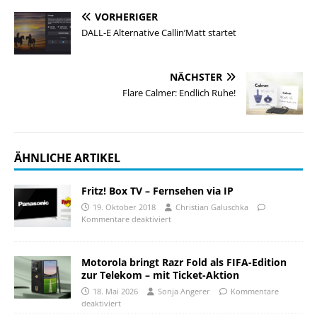
VORHERIGER
DALL-E Alternative Callin’Matt startet
NÄCHSTER
Flare Calmer: Endlich Ruhe!
ÄHNLICHE ARTIKEL
Fritz! Box TV – Fernsehen via IP
19. Oktober 2018
Christian Galuschka
Kommentare deaktiviert
Motorola bringt Razr Fold als FIFA-Edition
zur Telekom – mit Ticket-Aktion
18. Mai 2026
Sonja Angerer
Kommentare
deaktiviert