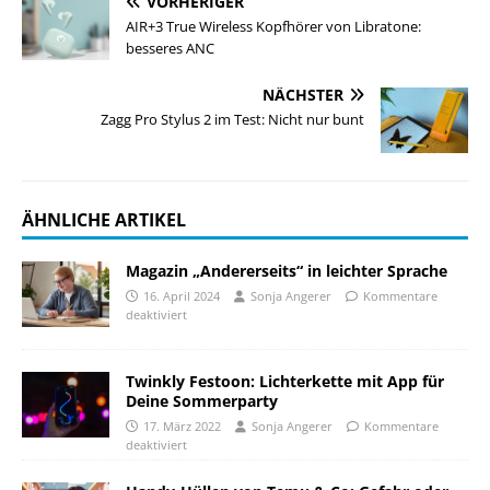
VORHERIGER
AIR+3 True Wireless Kopfhörer von Libratone:
besseres ANC
NÄCHSTER
Zagg Pro Stylus 2 im Test: Nicht nur bunt
ÄHNLICHE ARTIKEL
Magazin „Andererseits“ in leichter Sprache
16. April 2024
Sonja Angerer
Kommentare
deaktiviert
Twinkly Festoon: Lichterkette mit App für
Deine Sommerparty
17. März 2022
Sonja Angerer
Kommentare
deaktiviert