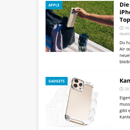
Die
APPLE
iPh
Top
16
deakti
Du ha
Air o
neue
bleib
Kan
GADGETS
20
Eigen
muss 
gibt 
Kant