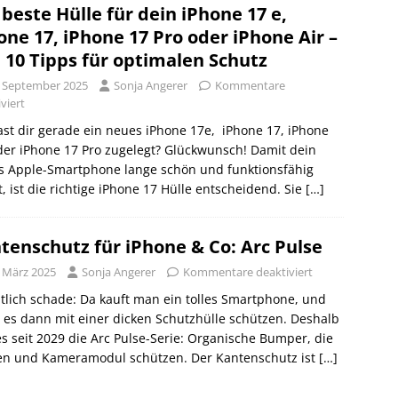
 beste Hülle für dein iPhone 17 e,
one 17, iPhone 17 Pro oder iPhone Air –
 10 Tipps für optimalen Schutz
. September 2025
Sonja Angerer
Kommentare
viert
st dir gerade ein neues iPhone 17e, iPhone 17, iPhone
der iPhone 17 Pro zugelegt? Glückwunsch! Damit dein
s Apple-Smartphone lange schön und funktionsfähig
t, ist die richtige iPhone 17 Hülle entscheidend. Sie
[…]
tenschutz für iPhone & Co: Arc Pulse
. März 2025
Sonja Angerer
Kommentare deaktiviert
tlich schade: Da kauft man ein tolles Smartphone, und
es dann mit einer dicken Schutzhülle schützen. Deshalb
es seit 2029 die Arc Pulse-Serie: Organische Bumper, die
en und Kameramodul schützen. Der Kantenschutz ist
[…]