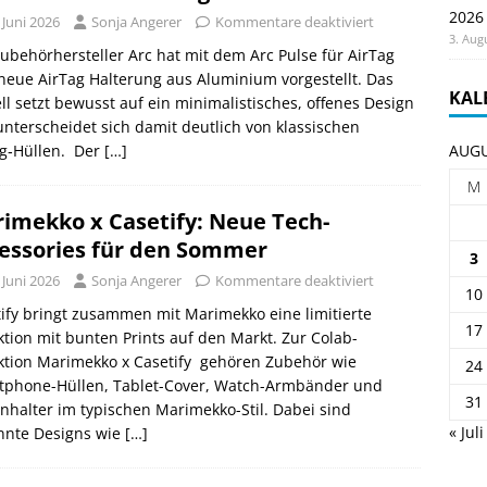
2026
 Juni 2026
Sonja Angerer
Kommentare deaktiviert
3. Aug
ubehörhersteller Arc hat mit dem Arc Pulse für AirTag
neue AirTag Halterung aus Aluminium vorgestellt. Das
KAL
l setzt bewusst auf ein minimalistisches, offenes Design
nterscheidet sich damit deutlich von klassischen
ag‑Hüllen. Der
[…]
AUGU
M
imekko x Casetify: Neue Tech-
essories für den Sommer
3
 Juni 2026
Sonja Angerer
Kommentare deaktiviert
10
ify bringt zusammen mit Marimekko eine limitierte
17
ktion mit bunten Prints auf den Markt. Zur Colab-
ktion Marimekko x Casetify gehören Zubehör wie
24
tphone-Hüllen, Tablet-Cover, Watch-Armbänder und
31
nhalter im typischen Marimekko-Stil. Dabei sind
« Juli
nnte Designs wie
[…]