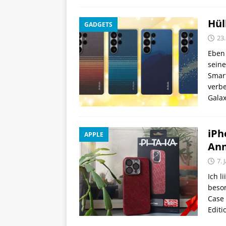
Hül
GADGETS
23.
Eben
seine
Smar
verbe
Galax
iPh
APPLE
Ann
7. 
Ich l
beson
Case 
Editi