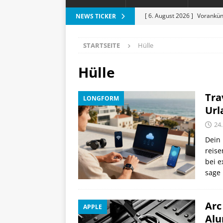
[ 6. August 2026 ]
Vorankün
NEWS TICKER
[ 6. August 2026 ]
ESR Folda
STARTSEITE
Hülle
alles?
APPLE
[ 5. August 2026 ]
Heizkost
Hülle
SMART HOME
Tra
LONGFORM
[ 3. August 2026 ]
Moto G87
Url
[ 7. August 2026 ]
Marantz 
24.
Dein 
reise
bei e
sage 
Arc
APPLE
Alu