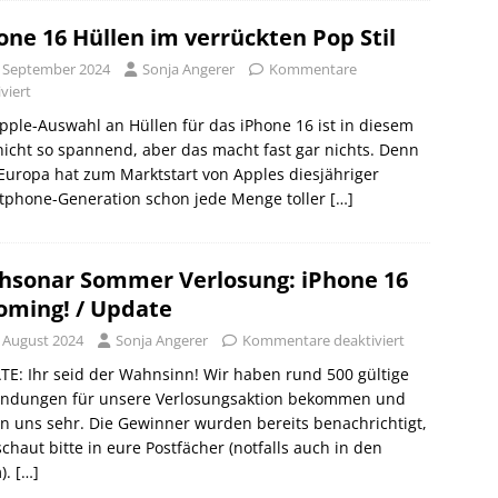
one 16 Hüllen im verrückten Pop Stil
. September 2024
Sonja Angerer
Kommentare
viert
pple-Auswahl an Hüllen für das iPhone 16 ist in diesem
nicht so spannend, aber das macht fast gar nichts. Denn
Europa hat zum Marktstart von Apples diesjähriger
tphone-Generation schon jede Menge toller
[…]
hsonar Sommer Verlosung: iPhone 16
coming! / Update
. August 2024
Sonja Angerer
Kommentare deaktiviert
E: Ihr seid der Wahnsinn! Wir haben rund 500 gültige
endungen für unsere Verlosungsaktion bekommen und
n uns sehr. Die Gewinner wurden bereits benachrichtigt,
schaut bitte in eure Postfächer (notfalls auch in den
).
[…]