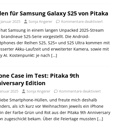
len für Samsung Galaxy S25 von Pitaka
 Januar 2025
Sonja Angerer
Kommentare deaktiviert
 hat Samsung in einem langen Unpacked 2025-Stream
 brandneue S25-Serie vorgestellt. Die Android-
tphones der Reihen S25, S25+ und S25 Ultra kommen mit
sserter Akku-Laufzeit und erweiterter Kamera, sowie mit
y AI. Kostenpunkt: je nach
[…]
one Case im Test: Pitaka 9th
iversary Edition
Januar 2025
Sonja Angerer
Kommentare deaktiviert
iiiebe Smartphone-Hüllen, und freute mich deshalb
ders, als ich kurz vor Weihnachten jeweils ein iPhone
in der Farbe Grün und Rot aus der Pitaka 9th Anniversary
on zugeschickt bekam. Über die Feiertage mussten
[…]