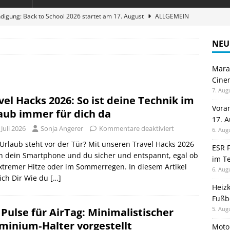
digung: Back to School 2026 startet am 17. August
ALLGEMEIN
ble 3-in-1 Magnetic Charging Station im Test: Eine Ladestation für
NEU
Maran
en sparen: Eve Thermostat macht die Fußbodenheizung smart
Cinem
7. Aug
vel Hacks 2026: So ist deine Technik im
 im Test: Mein Begleiter für Wacken 2026
TELEFON
Vora
aub immer für dich da
17. 
stellt neue Heimkino Receiver der Cinema Serie 2 vor
GAMES
 Juli 2026
Sonja Angerer
Kommentare deaktiviert
6. Aug
Urlaub steht vor der Tür? Mit unseren Travel Hacks 2026
ESR F
n dein Smartphone und du sicher und entspannt, egal ob
im Te
xtremer Hitze oder im Sommerregen. In diesem Artikel
6. Aug
ich Dir Wie du
[…]
Heiz
Fußb
5. Aug
 Pulse für AirTag: Minimalistischer
minium‑Halter vorgestellt
Moto