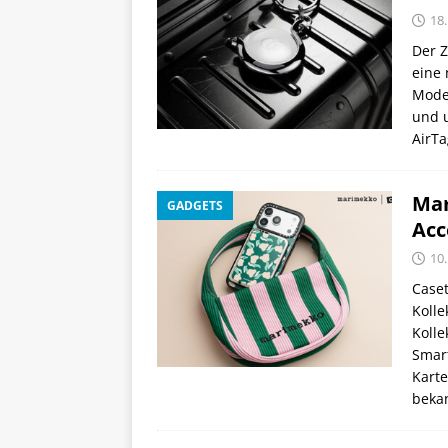
18.
Der Z
eine 
Model
und u
AirT
Mar
GADGETS
Acc
10.
Caset
Kolle
Kolle
Smar
Karte
beka