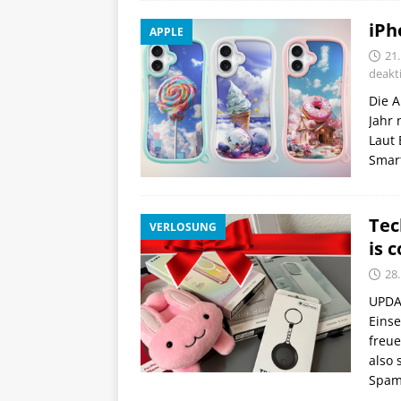
iPh
APPLE
21
deakti
Die A
Jahr 
Laut 
Smar
Tec
VERLOSUNG
is 
28
UPDAT
Eins
freue
also 
Spam