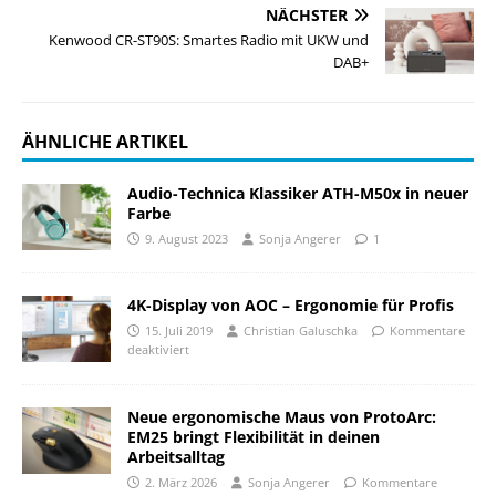
NÄCHSTER
Kenwood CR-ST90S: Smartes Radio mit UKW und
DAB+
ÄHNLICHE ARTIKEL
Audio-Technica Klassiker ATH-M50x in neuer
Farbe
9. August 2023
Sonja Angerer
1
4K-Display von AOC – Ergonomie für Profis
15. Juli 2019
Christian Galuschka
Kommentare
deaktiviert
Neue ergonomische Maus von ProtoArc:
EM25 bringt Flexibilität in deinen
Arbeitsalltag
2. März 2026
Sonja Angerer
Kommentare