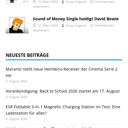
16. März 2026
Sonja Angerer
Kommentare
deaktiviert
Sound of Money Single huldigt David Bowie
12. März 2025
Sonja Angerer
Kommentare
deaktiviert
NEUESTE BEITRÄGE
Marantz stellt neue Heimkino Receiver der Cinema Serie 2
vor
7. August 2026
Vorankündigung: Back to School 2026 startet am 17. August
6. August 2026
ESR Foldable 3-in-1 Magnetic Charging Station im Test: Eine
Ladestation für alles?
6. August 2026