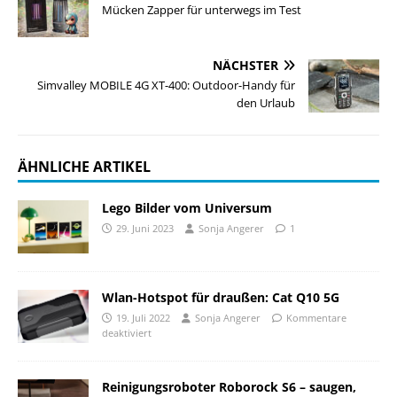
Mücken Zapper für unterwegs im Test
NÄCHSTER
Simvalley MOBILE 4G XT-400: Outdoor-Handy für
den Urlaub
ÄHNLICHE ARTIKEL
Lego Bilder vom Universum
29. Juni 2023
Sonja Angerer
1
Wlan-Hotspot für draußen: Cat Q10 5G
19. Juli 2022
Sonja Angerer
Kommentare
deaktiviert
Reinigungsroboter Roborock S6 – saugen,