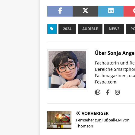
2024
AUDIBLE
NEWS
P
Über Sonja Ange
Fachautorin und Red
Bereiche Smartphon
Fachmagazinen, u.a 
Fespa.com.
VORHERIGER
Fernseher zur Fußball-EM von
Thomson