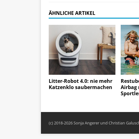
ÄHNLICHE ARTIKEL
Litter-Robot 4.0: nie mehr
Restub
Katzenklo saubermachen
Airbag 
Sportle
(c) 2018-2026 Sonja Angerer und Christian Galus