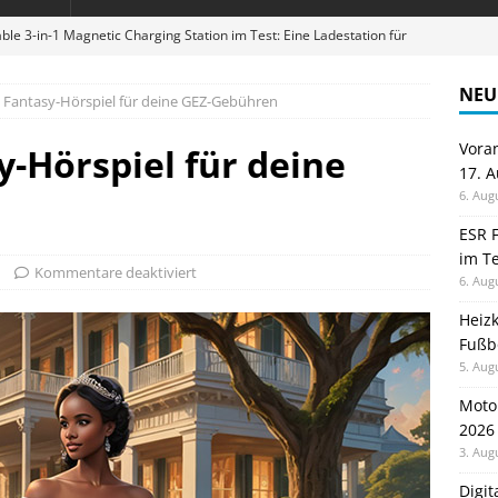
ble 3-in-1 Magnetic Charging Station im Test: Eine Ladestation für
NEU
: Fantasy-Hörspiel für deine GEZ-Gebühren
en sparen: Eve Thermostat macht die Fußbodenheizung smart
Vora
y-Hörspiel für deine
17. 
 im Test: Mein Begleiter für Wacken 2026
TELEFON
6. Aug
Wanduhr von Lunartec: Großes LED-Display trifft auf bunte
ESR F
im Te
 HERD
Kommentare deaktiviert
6. Aug
digung: Back to School 2026 startet am 17. August
ALLGEMEIN
Heiz
Fußb
5. Aug
Moto
2026
3. Aug
Digi