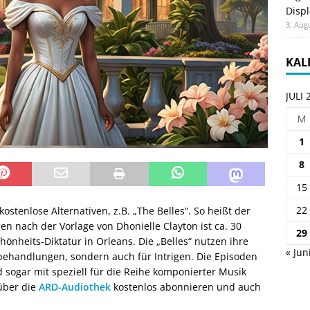
Displ
3. Aug
KAL
JULI 
M
1
8
15
22
kostenlose Alternativen, z.B. „The Belles“. So heißt der
gen nach der Vorlage von
Dhonielle Clayton ist ca. 30
29
hönheits-Diktatur in Orleans. Die „Belles“ nutzen ihre
« Jun
behandlungen, sondern auch für Intrigen. Die Episoden
d sogar mit speziell für die Reihe komponierter Musik
über die
ARD-Audiothek
kostenlos abonnieren und auch