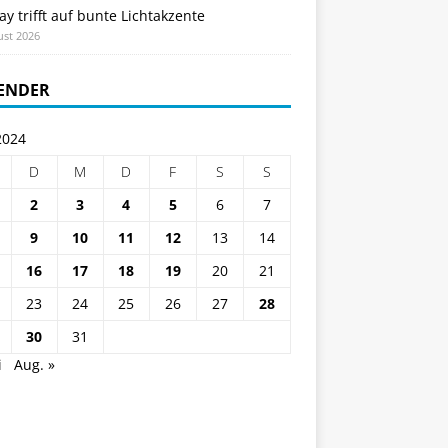
ay trifft auf bunte Lichtakzente
ust 2026
ENDER
2024
D
M
D
F
S
S
2
3
4
5
6
7
9
10
11
12
13
14
16
17
18
19
20
21
23
24
25
26
27
28
30
31
i
Aug. »