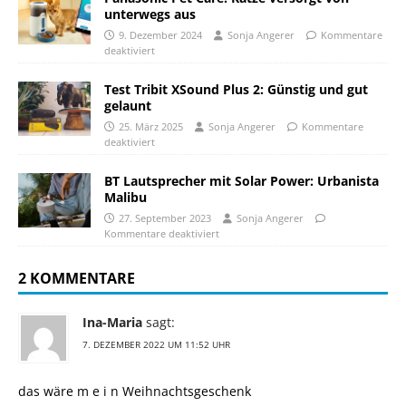
unterwegs aus
9. Dezember 2024
Sonja Angerer
Kommentare
deaktiviert
Test Tribit XSound Plus 2: Günstig und gut
gelaunt
25. März 2025
Sonja Angerer
Kommentare
deaktiviert
BT Lautsprecher mit Solar Power: Urbanista
Malibu
27. September 2023
Sonja Angerer
Kommentare deaktiviert
2 KOMMENTARE
Ina-Maria
sagt:
7. DEZEMBER 2022 UM 11:52 UHR
das wäre m e i n Weihnachtsgeschenk