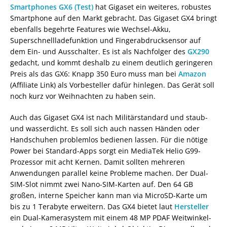
Smartphones GX6 (Test)
hat Gigaset ein weiteres, robustes
Smartphone auf den Markt gebracht. Das Gigaset GX4 bringt
ebenfalls begehrte Features wie Wechsel-Akku,
Superschnellladefunktion und Fingerabdrucksensor auf
dem Ein- und Ausschalter. Es ist als Nachfolger des
GX290
gedacht, und kommt deshalb zu einem deutlich geringeren
Preis als das GX6: Knapp 350 Euro muss man bei
Amazon
(Affiliate Link) als Vorbesteller dafür hinlegen. Das Gerät soll
noch kurz vor Weihnachten zu haben sein.
Auch das Gigaset GX4 ist nach Militärstandard und staub-
und wasserdicht. Es soll sich auch nassen Händen oder
Handschuhen problemlos bedienen lassen. Für die nötige
Power bei Standard-Apps sorgt ein MediaTek Helio G99-
Prozessor mit acht Kernen. Damit sollten mehreren
Anwendungen parallel keine Probleme machen. Der Dual-
SIM-Slot nimmt zwei Nano-SIM-Karten auf. Den 64 GB
großen, interne Speicher kann man via MicroSD-Karte um
bis zu 1 Terabyte erweitern. Das GX4 bietet laut
Hersteller
ein Dual-Kamerasystem mit einem 48 MP PDAF Weitwinkel-