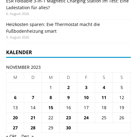
ESR Foldable 3-in-1 Magnetic Charging Station im Test: Eine
Ladestation für alles?
6. August 2026
Heizkosten sparen: Eve Thermostat macht die
Fußbodenheizung smart
5. August 2026
KALENDER
NOVEMBER 2023
M
D
M
D
F
S
S
1
2
3
4
5
6
7
8
9
10
11
12
13
14
15
16
17
18
19
20
21
22
23
24
25
26
27
28
29
30
« Okt.
Dez. »