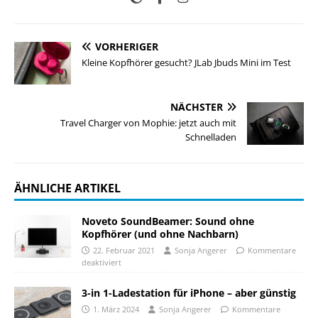
VORHERIGER
Kleine Kopfhörer gesucht? JLab Jbuds Mini im Test
NÄCHSTER
Travel Charger von Mophie: jetzt auch mit
Schnelladen
ÄHNLICHE ARTIKEL
Noveto SoundBeamer: Sound ohne
Kopfhörer (und ohne Nachbarn)
22. Februar 2021
Sonja Angerer
Kommentare
deaktiviert
3-in 1-Ladestation für iPhone – aber günstig
1. März 2024
Sonja Angerer
Kommentare