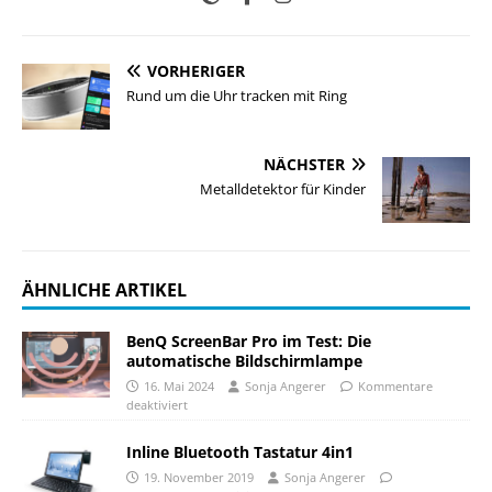
VORHERIGER
Rund um die Uhr tracken mit Ring
NÄCHSTER
Metalldetektor für Kinder
ÄHNLICHE ARTIKEL
BenQ ScreenBar Pro im Test: Die
automatische Bildschirmlampe
16. Mai 2024
Sonja Angerer
Kommentare
deaktiviert
Inline Bluetooth Tastatur 4in1
19. November 2019
Sonja Angerer