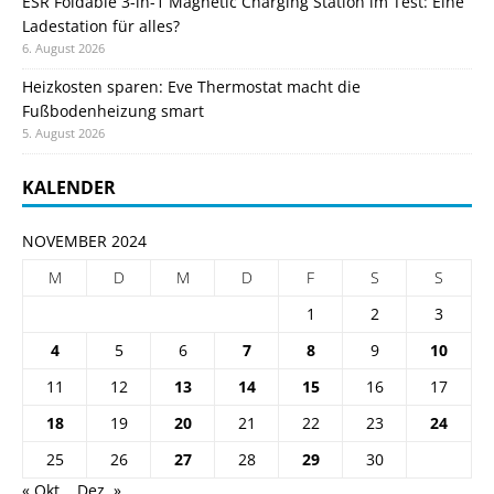
ESR Foldable 3-in-1 Magnetic Charging Station im Test: Eine
Ladestation für alles?
6. August 2026
Heizkosten sparen: Eve Thermostat macht die
Fußbodenheizung smart
5. August 2026
KALENDER
NOVEMBER 2024
M
D
M
D
F
S
S
1
2
3
4
5
6
7
8
9
10
11
12
13
14
15
16
17
18
19
20
21
22
23
24
25
26
27
28
29
30
« Okt.
Dez. »