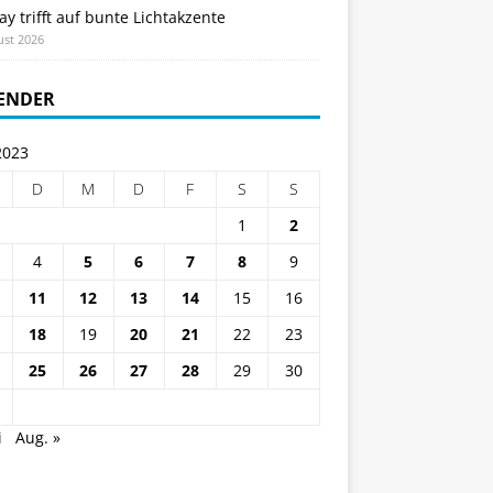
ay trifft auf bunte Lichtakzente
ust 2026
ENDER
2023
D
M
D
F
S
S
1
2
4
5
6
7
8
9
11
12
13
14
15
16
18
19
20
21
22
23
25
26
27
28
29
30
i
Aug. »