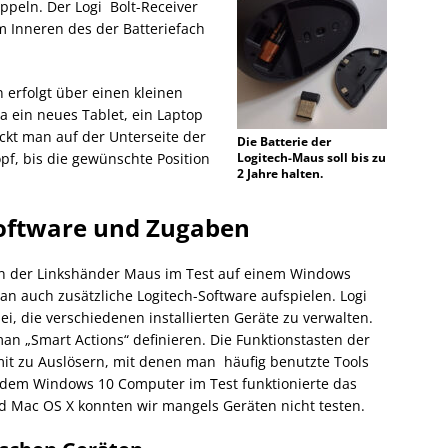
oppeln. Der Logi Bolt-Receiver
im Inneren des der Batteriefach
erfolgt über einen kleinen
a ein neues Tablet, ein Laptop
kt man auf der Unterseite der
Die Batterie der
f, bis die gewünschte Position
Logitech-Maus soll bis zu
2 Jahre halten.
 Software und Zugaben
ion der Linkshänder Maus im Test auf einem Windows
 auch zusätzliche Logitech-Software aufspielen. Logi
ei, die verschiedenen installierten Geräte zu verwalten.
 „Smart Actions“ definieren. Die Funktionstasten der
t zu Auslösern, mit denen man häufig benutzte Tools
f dem Windows 10 Computer im Test funktionierte das
nd Mac OS X konnten wir mangels Geräten nicht testen.