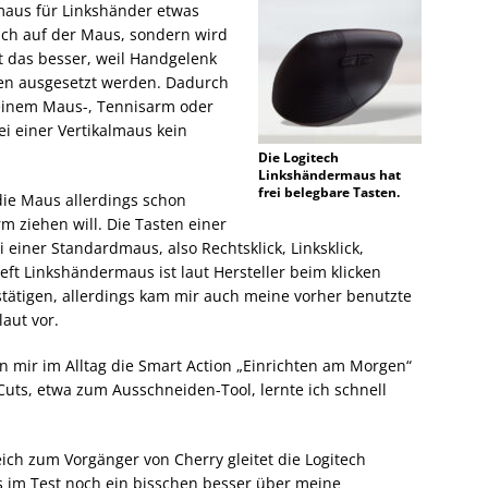
maus für Linkshänder etwas
ach auf der Maus, sondern wird
st das besser, weil Handgelenk
en ausgesetzt werden. Dadurch
einem Maus-, Tennisarm oder
ei einer Vertikalmaus kein
Die Logitech
Linkshändermaus hat
frei belegbare Tasten.
die Maus allerdings schon
 ziehen will. Die Tasten einer
 einer Standardmaus, also Rechtsklick, Linksklick,
Left Linkshändermaus ist laut Hersteller beim klicken
stätigen, allerdings kam mir auch meine vorher benutzte
aut vor.
n mir im Alltag die Smart Action „Einrichten am Morgen“
uts, etwa zum Ausschneiden-Tool, lernte ich schnell
eich zum Vorgänger von Cherry gleitet die Logitech
 im Test noch ein bisschen besser über meine