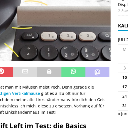
Displ
3. Aug
KAL
JULI 
M
3
10
17
at man mit Mäusen meist Pech. Denn gerade die
tigen Vertikalmäuse
gibt es allzu oft nur für
24
chdem meine alte Linkshändermaus kürzlich den Geist
31
ntschloss ich mich, diese zu ersetzen. Vorhang auf für
 Left Linkshändermaus im Test!
« Jun
ift Left im Test: die Basics