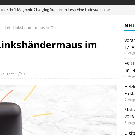
ble 3-in-1 Magnetic Charging Station im Test: Eine Ladestation für
NEU
Lift Left Linkshändermaus im Test
en sparen: Eve Thermostat macht die Fußbodenheizung smart
Vora
t Linkshändermaus im
17. 
 im Test: Mein Begleiter für Wacken 2026
TELEFON
6. Aug
Wanduhr von Lunartec: Großes LED-Display trifft auf bunte
ESR F
im Te
 HERD
nke
,
Test
1
6. Aug
digung: Back to School 2026 startet am 17. August
ALLGEMEIN
Heiz
Fußb
5. Aug
Moto
2026
3. Aug
Digi