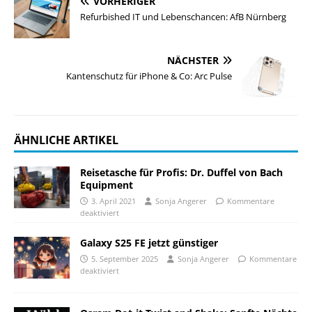
VORHERIGER
Refurbished IT und Lebenschancen: AfB Nürnberg
NÄCHSTER
Kantenschutz für iPhone & Co: Arc Pulse
ÄHNLICHE ARTIKEL
Reisetasche für Profis: Dr. Duffel von Bach
Equipment
3. April 2021
Sonja Angerer
Kommentare
deaktiviert
Galaxy S25 FE jetzt günstiger
5. September 2025
Sonja Angerer
Kommentare
deaktiviert