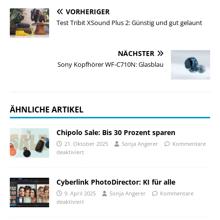
VORHERIGER
Test Tribit XSound Plus 2: Günstig und gut gelaunt
NÄCHSTER
Sony Kopfhörer WF-C710N: Glasblau
ÄHNLICHE ARTIKEL
Chipolo Sale: Bis 30 Prozent sparen
21. Oktober 2025
Sonja Angerer
Kommentare
deaktiviert
Cyberlink PhotoDirector: KI für alle
9. April 2025
Sonja Angerer
Kommentare
deaktiviert