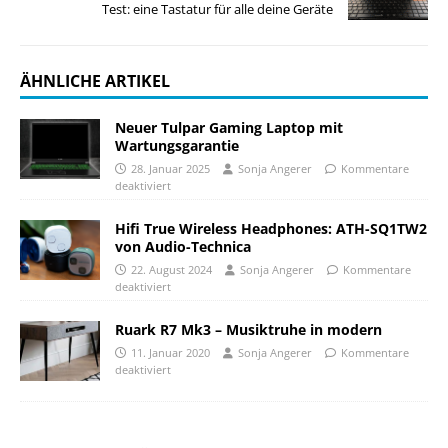
Test: eine Tastatur für alle deine Geräte
ÄHNLICHE ARTIKEL
Neuer Tulpar Gaming Laptop mit
Wartungsgarantie
28. Januar 2025
Sonja Angerer
Kommentare
deaktiviert
Hifi True Wireless Headphones: ATH-SQ1TW2
von Audio-Technica
22. August 2024
Sonja Angerer
Kommentare
deaktiviert
Ruark R7 Mk3 – Musiktruhe in modern
11. Januar 2020
Sonja Angerer
Kommentare
deaktiviert