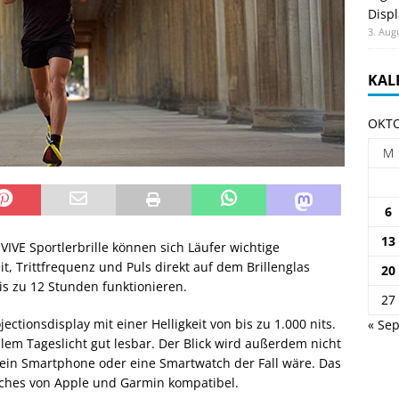
Displ
3. Aug
KAL
OKTO
M
6
13
IVE Sportlerbrille können sich Läufer wichtige
t, Trittfrequenz und Puls direkt auf dem Brillenglas
20
bis zu 12 Stunden funktionieren.
27
ctionsdisplay mit einer Helligkeit von bis zu 1.000 nits.
« Sep
lem Tageslicht gut lesbar. Der Blick wird außerdem nicht
 ein Smartphone oder eine Smartwatch der Fall wäre. Das
tches von Apple und Garmin kompatibel.