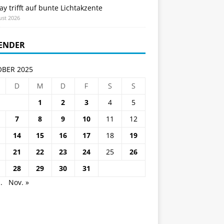
ay trifft auf bunte Lichtakzente
ust 2026
ENDER
BER 2025
D
M
D
F
S
S
1
2
3
4
5
7
8
9
10
11
12
14
15
16
17
18
19
21
22
23
24
25
26
28
29
30
31
.
Nov. »