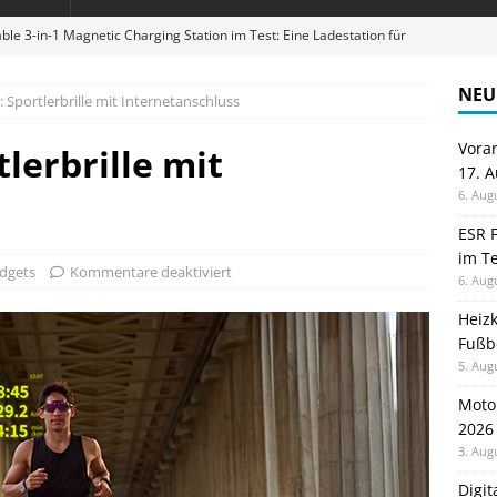
ble 3-in-1 Magnetic Charging Station im Test: Eine Ladestation für
NEU
 Sportlerbrille mit Internetanschluss
en sparen: Eve Thermostat macht die Fußbodenheizung smart
Vora
lerbrille mit
17. 
 im Test: Mein Begleiter für Wacken 2026
TELEFON
6. Aug
Wanduhr von Lunartec: Großes LED-Display trifft auf bunte
ESR F
im Te
 HERD
dgets
Kommentare deaktiviert
6. Aug
digung: Back to School 2026 startet am 17. August
ALLGEMEIN
Heiz
Fußb
5. Aug
Moto
2026
3. Aug
Digi