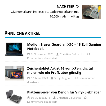
NÄCHSTER
Qi2 Powerbank im Test: Scapade Powerbank mit
10.000 mAh im Alltag
ÄHNLICHE ARTIKEL
Medion Erazer Guardian X10 – 15 Zoll Gaming
Notebook
9. November 2020
Christian Galuschka
Kommentare deaktiviert
Zeichentablet Artist 16 von XPen: digital
malen wie ein Profi, aber günstig
17. März 2023
Sonja Angerer
Kommentare
deaktiviert
Plattenspieler von Denon für Vinyl-Liebhaber
30. August 2018
Christian Galuschka
Kommentare deaktiviert