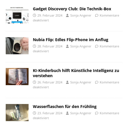
Gadget Discovery Club: Die Technik-Box
29. Februar 2024
Sonja Angerer
Kommentare
deaktiviert
Nubia Flip: Edles Flip-Phone im Anflug
28. Februar 2024
Sonja Angerer
Kommentare
deaktiviert
KI-Kinderbuch hilft Künstliche Intelligenz zu
verstehen
26. Februar 2024
Sonja Angerer
Kommentare
deaktiviert
Wasserflaschen für den Frühling
23. Februar 2024
Sonja Angerer
Kommentare
deaktiviert