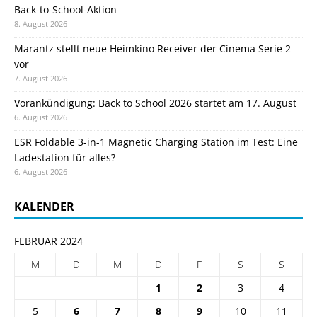
Back-to-School-Aktion
8. August 2026
Marantz stellt neue Heimkino Receiver der Cinema Serie 2
vor
7. August 2026
Vorankündigung: Back to School 2026 startet am 17. August
6. August 2026
ESR Foldable 3-in-1 Magnetic Charging Station im Test: Eine
Ladestation für alles?
6. August 2026
KALENDER
FEBRUAR 2024
M
D
M
D
F
S
S
1
2
3
4
5
6
7
8
9
10
11