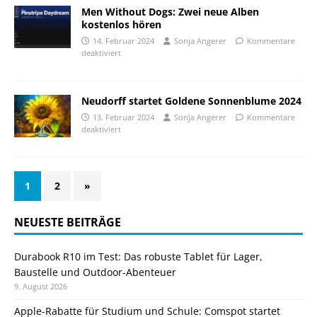
Men Without Dogs: Zwei neue Alben
kostenlos hören
14. Februar 2024
Sonja Angerer
Kommentare
deaktiviert
Neudorff startet Goldene Sonnenblume 2024
13. Februar 2024
Sonja Angerer
Kommentare
deaktiviert
1
2
»
NEUESTE BEITRÄGE
Durabook R10 im Test: Das robuste Tablet für Lager,
Baustelle und Outdoor-Abenteuer
9. August 2026
Apple-Rabatte für Studium und Schule: Comspot startet