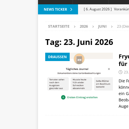
[ 6. August 2026 ]
Vorankün
NEWS TICKER
[ 6. August 2026 ]
ESR Folda
STARTSEITE
2026
JUNI
23 (Die
alles?
APPLE
[ 5. August 2026 ]
Heizkost
Tag:
23. Juni 2026
SMART HOME
Fry
DRAUSSEN
[ 3. August 2026 ]
Moto G87
für
[ 7. August 2026 ]
Marantz 
23.
Die F
könn
ein G
Beob
Auge