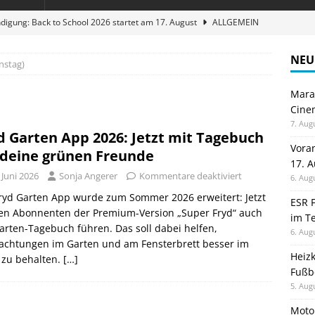
digung: Back to School 2026 startet am 17. August
ALLGEMEIN
ble 3-in-1 Magnetic Charging Station im Test: Eine Ladestation für
NEU
nstag)
Maran
en sparen: Eve Thermostat macht die Fußbodenheizung smart
Cinem
7. Aug
d Garten App 2026: Jetzt mit Tagebuch
 im Test: Mein Begleiter für Wacken 2026
TELEFON
Vora
 deine grünen Freunde
17. 
stellt neue Heimkino Receiver der Cinema Serie 2 vor
GAMES
 Juni 2026
Sonja Angerer
Kommentare deaktiviert
6. Aug
ryd Garten App wurde zum Sommer 2026 erweitert: Jetzt
ESR F
en Abonnenten der Premium-Version „Super Fryd“ auch
im Te
arten-Tagebuch führen. Das soll dabei helfen,
6. Aug
achtungen im Garten und am Fensterbrett besser im
Heiz
 zu behalten.
[…]
Fußb
5. Aug
Moto