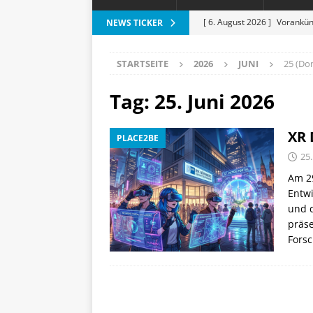
[ 6. August 2026 ]
Vorankün
NEWS TICKER
[ 6. August 2026 ]
ESR Folda
STARTSEITE
2026
JUNI
25 (Do
alles?
APPLE
[ 5. August 2026 ]
Heizkost
Tag:
25. Juni 2026
SMART HOME
XR 
PLACE2BE
[ 3. August 2026 ]
Moto G87
25.
[ 7. August 2026 ]
Marantz 
Am 29
Entwi
und 
präs
Fors