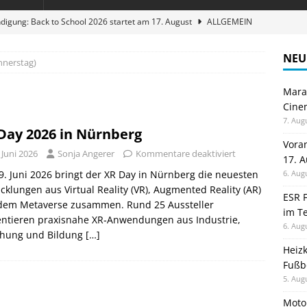
digung: Back to School 2026 startet am 17. August
ALLGEMEIN
ble 3-in-1 Magnetic Charging Station im Test: Eine Ladestation für
NEU
nnerstag)
Maran
en sparen: Eve Thermostat macht die Fußbodenheizung smart
Cinem
7. Aug
Day 2026 in Nürnberg
 im Test: Mein Begleiter für Wacken 2026
TELEFON
Vora
 Juni 2026
Sonja Angerer
Kommentare deaktiviert
17. 
stellt neue Heimkino Receiver der Cinema Serie 2 vor
GAMES
. Juni 2026 bringt der XR Day in Nürnberg die neuesten
6. Aug
cklungen aus Virtual Reality (VR), Augmented Reality (AR)
ESR F
dem Metaverse zusammen. Rund 25 Aussteller
im Te
entieren praxisnahe XR‑Anwendungen aus Industrie,
6. Aug
chung und Bildung
[…]
Heiz
Fußb
5. Aug
Moto