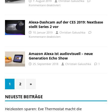
7. August 2019
Christian Galuschka
Kommentare deaktiviert
Alexa-Dashcam auf der CES 2019: Nextbase
stellt Series 2 vor
10. Januar 2019
Christian Galuschka
Kommentare deaktiviert
Amazon Alexa ist audiovisuell – neue
Generation Echo Show
25. September 2018
Christian Galuschka
1
1
2
»
NEUESTE BEITRÄGE
Heizkosten sparen: Eve Thermostat macht die