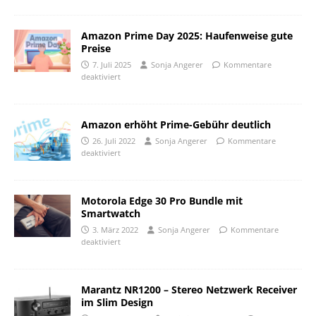
Amazon Prime Day 2025: Haufenweise gute
Preise
7. Juli 2025
Sonja Angerer
Kommentare
deaktiviert
Amazon erhöht Prime-Gebühr deutlich
26. Juli 2022
Sonja Angerer
Kommentare
deaktiviert
Motorola Edge 30 Pro Bundle mit
Smartwatch
3. März 2022
Sonja Angerer
Kommentare
deaktiviert
Marantz NR1200 – Stereo Netzwerk Receiver
im Slim Design