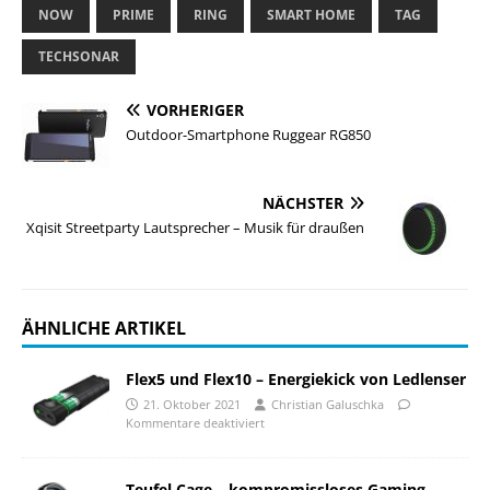
NOW
PRIME
RING
SMART HOME
TAG
TECHSONAR
VORHERIGER
Outdoor-Smartphone Ruggear RG850
NÄCHSTER
Xqisit Streetparty Lautsprecher – Musik für draußen
ÄHNLICHE ARTIKEL
Flex5 und Flex10 – Energiekick von Ledlenser
21. Oktober 2021
Christian Galuschka
Kommentare deaktiviert
Teufel Cage – kompromissloses Gaming-