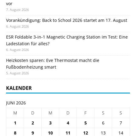
vor
7. August 2026
Vorankündigung: Back to School 2026 startet am 17. August
6. August 2026
ESR Foldable 3-in-1 Magnetic Charging Station im Test: Eine
Ladestation für alles?
6. August 2026
Heizkosten sparen: Eve Thermostat macht die
Fußbodenheizung smart
5. August 2026
KALENDER
JUNI 2026
M
D
M
D
F
S
S
1
2
3
4
5
6
7
8
9
10
11
12
13
14