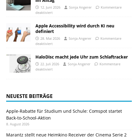
im Alltag
12. Juni 2026
Sonja Angerer
Kommentare
deaktiviert
Apple Accessibility wird durch KI neu
definiert
28. Mai 2026
Sonja Angerer
Kommentare
deaktiviert
HaloDisc macht jede Uhr zum Schlaftracker
22. Juli 2026
Sonja Angerer
Kommentare
deaktiviert
NEUESTE BEITRÄGE
Apple-Rabatte für Studium und Schule: Comspot startet
Back-to-School-Aktion
8. August 2026
Marantz stellt neue Heimkino Receiver der Cinema Serie 2