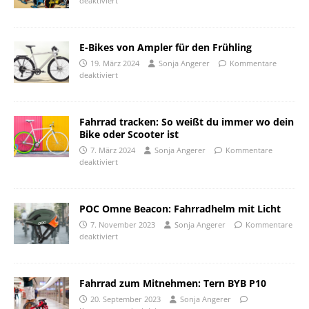
deaktiviert
E-Bikes von Ampler für den Frühling
19. März 2024
Sonja Angerer
Kommentare
deaktiviert
Fahrrad tracken: So weißt du immer wo dein
Bike oder Scooter ist
7. März 2024
Sonja Angerer
Kommentare
deaktiviert
POC Omne Beacon: Fahrradhelm mit Licht
7. November 2023
Sonja Angerer
Kommentare
deaktiviert
Fahrrad zum Mitnehmen: Tern BYB P10
20. September 2023
Sonja Angerer