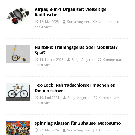
Airpaq 3-in-1 Organizer: Vielseitige
Radltasche
12. Mai 2025
Sonja Angerer
Kommentare
deaktiviert
Halfbike: Trainingsgerät oder Mobilität?
Spaß!
14. Januar 2025
Sonja Angerer
Kommentare
deaktiviert
Tex-Lock: Fahrradschlösser machen es
Dieben schwer
10. Juni 2024
Sonja Angerer
Kommentare
deaktiviert
Spinning Klassen für Zuhause: Motosumo
27. Mai 2024
Sonja Angerer
Kommentare