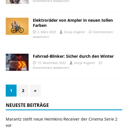
Kommentare deaktiviert
Elektroräder von Ampler in neuen tollen
Farben
2. März 2023
Sonja Angerer
Kommentare
deaktiviert
Fahrrad-Blinker: Sicher durch den Winter
15. November 2022
Sonja Angerer
Kommentare deaktiviert
1
2
»
NEUESTE BEITRÄGE
Marantz stellt neue Heimkino Receiver der Cinema Serie 2
vor