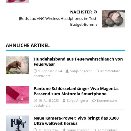
NÄCHSTER
JBuds Lux ANC Wireless Headphones im Test:
Budget-Bumms
ÄHNLICHE ARTIKEL
Hundehalsband aus Feuerwehrschlauch von
Feuerwear
9. Februar 2024
Sonja Angerer
Kommentare
deaktiviert
Pantone Schlüsselanhänger Viva Magenta:
Passend zum Motorola Smartphone
19. April 2023
Sonja Angerer
Kommentare
deaktiviert
Neue Kamera-Power: Vivo bringt das X300
Ultra weltweit heraus
31. März 2026
Sonja Angerer
Kommentare