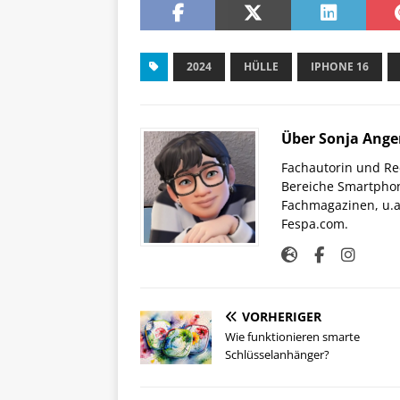
2024
HÜLLE
IPHONE 16
Über Sonja Ange
Fachautorin und Red
Bereiche Smartphon
Fachmagazinen, u.a 
Fespa.com.
VORHERIGER
Wie funktionieren smarte
Schlüsselanhänger?