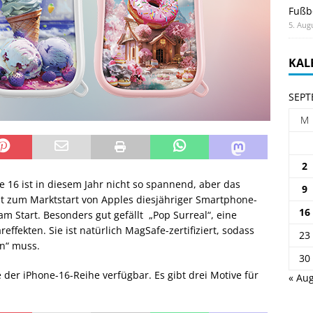
Fußb
5. Aug
KAL
SEPT
M
2
 16 ist in diesem Jahr nicht so spannend, aber das
9
at zum Marktstart von Apples diesjähriger Smartphone-
16
m Start. Besonders gut gefällt „Pop Surreal“, eine
effekten. Sie ist natürlich MagSafe-zertifiziert, sodass
23
n“ muss.
30
e der iPhone-16-Reihe verfügbar. Es gibt drei Motive für
« Aug