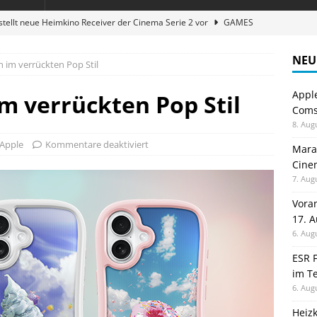
stellt neue Heimkino Receiver der Cinema Serie 2 vor
GAMES
digung: Back to School 2026 startet am 17. August
ALLGEMEIN
NEU
n im verrückten Pop Stil
ble 3-in-1 Magnetic Charging Station im Test: Eine Ladestation für
Appl
im verrückten Pop Stil
Comsp
en sparen: Eve Thermostat macht die Fußbodenheizung smart
8. Aug
Apple
Kommentare deaktiviert
Maran
Cinem
atte für Studium und Schule: Comspot startet Back-to-School-
7. Aug
Vora
17. 
6. Aug
ESR F
im Te
6. Aug
Heiz