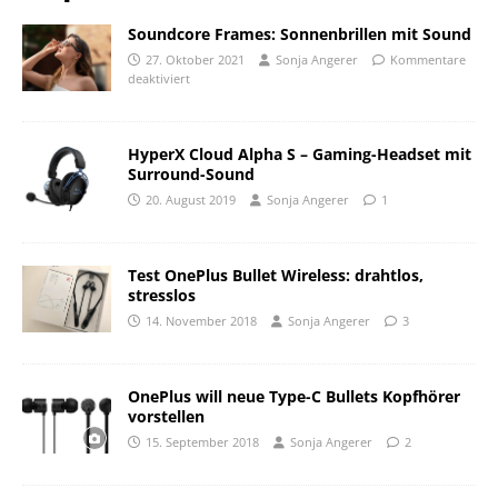
Soundcore Frames: Sonnenbrillen mit Sound
27. Oktober 2021
Sonja Angerer
Kommentare
deaktiviert
HyperX Cloud Alpha S – Gaming-Headset mit
Surround-Sound
20. August 2019
Sonja Angerer
1
Test OnePlus Bullet Wireless: drahtlos,
stresslos
14. November 2018
Sonja Angerer
3
OnePlus will neue Type-C Bullets Kopfhörer
vorstellen
15. September 2018
Sonja Angerer
2