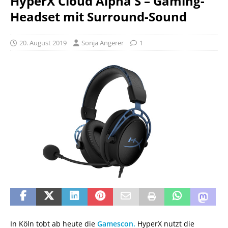
HyperX Cloud Alpha S – Gaming-
Headset mit Surround-Sound
20. August 2019
Sonja Angerer
1
In Köln tobt ab heute die
Gamescon.
HyperX nutzt die