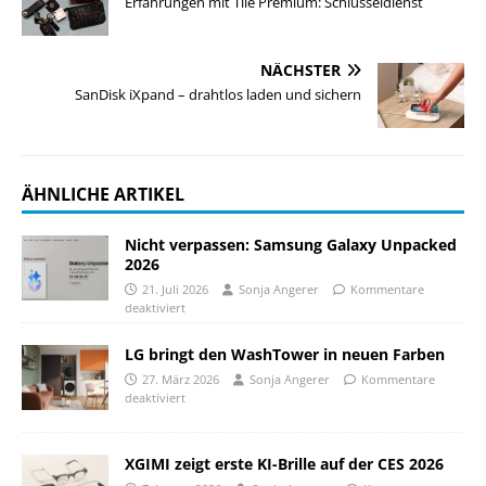
Erfahrungen mit Tile Premium: Schlüsseldienst
NÄCHSTER
SanDisk iXpand – drahtlos laden und sichern
ÄHNLICHE ARTIKEL
Nicht verpassen: Samsung Galaxy Unpacked
2026
21. Juli 2026
Sonja Angerer
Kommentare
deaktiviert
LG bringt den WashTower in neuen Farben
27. März 2026
Sonja Angerer
Kommentare
deaktiviert
XGIMI zeigt erste KI-Brille auf der CES 2026