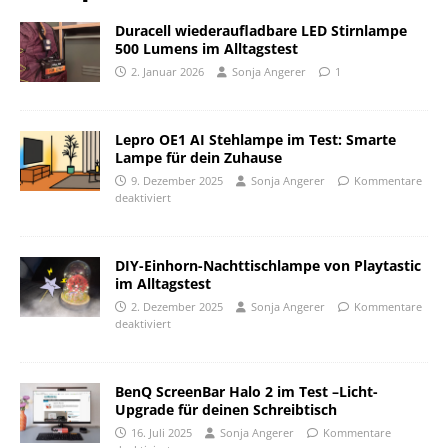
Duracell wiederaufladbare LED Stirnlampe
500 Lumens im Alltagstest
2. Januar 2026
Sonja Angerer
1
Lepro OE1 AI Stehlampe im Test: Smarte
Lampe für dein Zuhause
9. Dezember 2025
Sonja Angerer
Kommentare
deaktiviert
DIY-Einhorn-Nachttischlampe von Playtastic
im Alltagstest
2. Dezember 2025
Sonja Angerer
Kommentare
deaktiviert
BenQ ScreenBar Halo 2 im Test –Licht-
Upgrade für deinen Schreibtisch
16. Juli 2025
Sonja Angerer
Kommentare