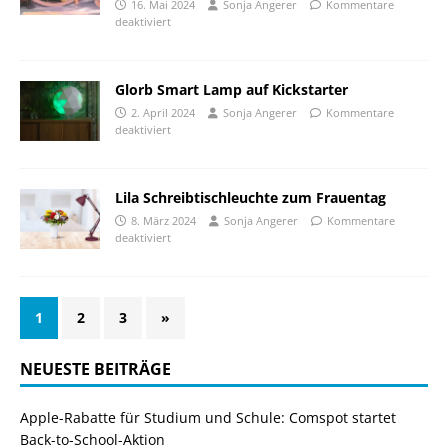
16. Mai 2024
Sonja Angerer
Kommentare
deaktiviert
Glorb Smart Lamp auf Kickstarter
2. April 2024
Sonja Angerer
Kommentare
deaktiviert
Lila Schreibtischleuchte zum Frauentag
8. März 2024
Sonja Angerer
Kommentare
deaktiviert
1
2
3
»
NEUESTE BEITRÄGE
Apple-Rabatte für Studium und Schule: Comspot startet
Back-to-School-Aktion