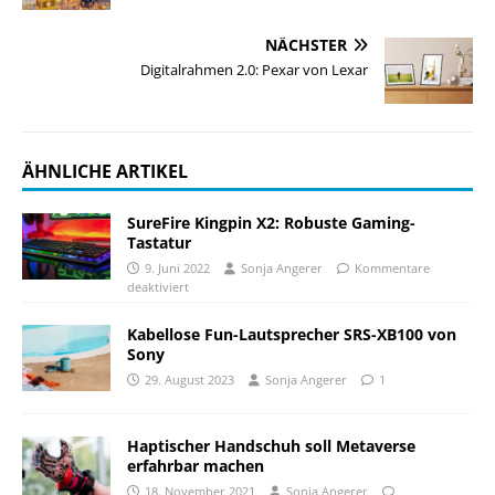
NÄCHSTER
Digitalrahmen 2.0: Pexar von Lexar
ÄHNLICHE ARTIKEL
SureFire Kingpin X2: Robuste Gaming-
Tastatur
9. Juni 2022
Sonja Angerer
Kommentare
deaktiviert
Kabellose Fun-Lautsprecher SRS-XB100 von
Sony
29. August 2023
Sonja Angerer
1
Haptischer Handschuh soll Metaverse
erfahrbar machen
18. November 2021
Sonja Angerer