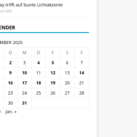
ay trifft auf bunte Lichtakzente
ust 2026
ENDER
MBER 2025
D
M
D
F
S
S
2
3
4
5
6
7
9
10
11
12
13
14
16
17
18
19
20
21
23
24
25
26
27
28
30
31
.
Jan. »