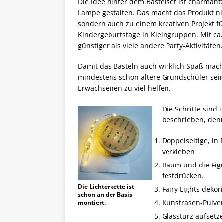
Die Idee hinter dem Bastelset ist charmant
Lampe gestalten. Das macht das Produkt nic
sondern auch zu einem kreativen Projekt f
Kindergeburtstage in Kleingruppen. Mit ca.
günstiger als viele andere Party-Aktivitäten
Damit das Basteln auch wirklich Spaß macht
mindestens schon ältere Grundschüler sei
Erwachsenen zu viel helfen.
Die Schritte sind
beschrieben, denn
Doppelseitige, in
verkleben
Baum und die Fig
festdrücken.
Die Lichterkette ist
Fairy Lights dekor
schon an der Basis
Kunstrasen-Pulver
montiert.
Glassturz aufsetz