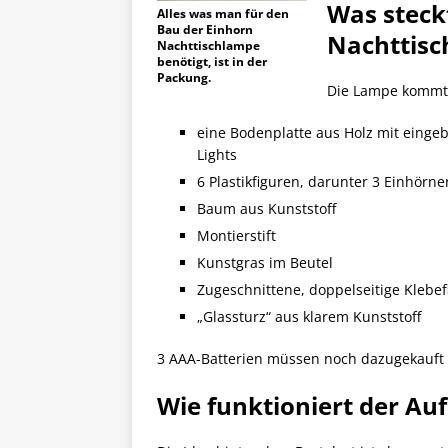
Was steck
Alles was man für den
Bau der Einhorn
Nachttis
Nachttischlampe
benötigt, ist in der
Packung.
Die Lampe kommt a
eine Bodenplatte aus Holz mit einge
Lights
6 Plastikfiguren, darunter 3 Einhörn
Baum aus Kunststoff
Montierstift
Kunstgras im Beutel
Zugeschnittene, doppelseitige Klebef
„Glassturz“ aus klarem Kunststoff
3 AAA-Batterien müssen noch dazugekauft
Wie funktioniert der A