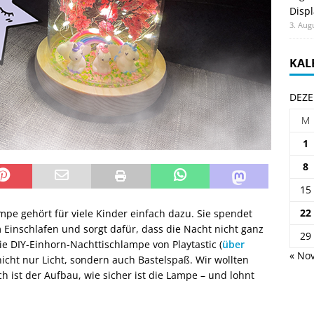
Displ
3. Aug
KAL
DEZE
M
1
8
15
22
mpe gehört für viele Kinder einfach dazu. Sie spendet
m Einschlafen und sorgt dafür, dass die Nacht nicht ganz
29
Die DIY-Einhorn-Nachttischlampe von Playtastic (
über
« Nov
 nicht nur Licht, sondern auch Bastelspaß. Wir wollten
h ist der Aufbau, wie sicher ist die Lampe – und lohnt