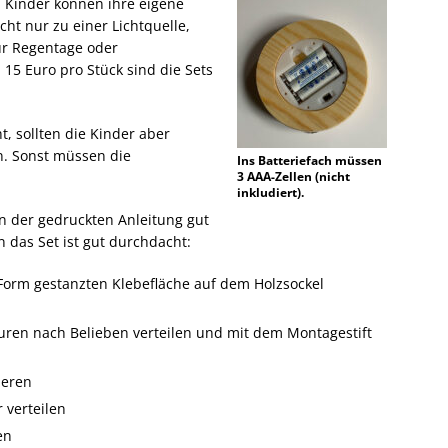
: Kinder können ihre eigene
ht nur zu einer Lichtquelle,
ür Regentage oder
 15 Euro pro Stück sind die Sets
.
, sollten die Kinder aber
n. Sonst müssen die
Ins Batteriefach müssen
3 AAA-Zellen (nicht
inkludiert).
 in der gedruckten Anleitung gut
 das Set ist gut durchdacht:
 Form gestanzten Klebefläche auf dem Holzsockel
uren nach Belieben verteilen und mit dem Montagestift
ieren
 verteilen
en