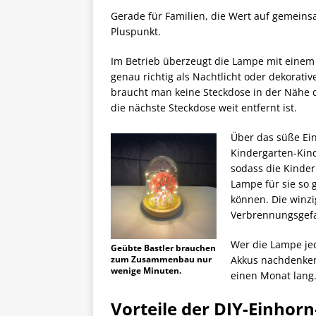
Gerade für Familien, die Wert auf gemeinsa
Pluspunkt.
Im Betrieb überzeugt die Lampe mit einem 
genau richtig als Nachtlicht oder dekorati
braucht man keine Steckdose in der Nähe d
die nächste Steckdose weit entfernt ist.
Über das süße Ei
Kindergarten-Kind
sodass die Kinder 
Lampe für sie so g
können. Die winzi
Verbrennungsgefa
Wer die Lampe je
Geübte Bastler brauchen
zum Zusammenbau nur
Akkus nachdenken.
wenige Minuten.
einen Monat lang
Vorteile der DIY-Einhor