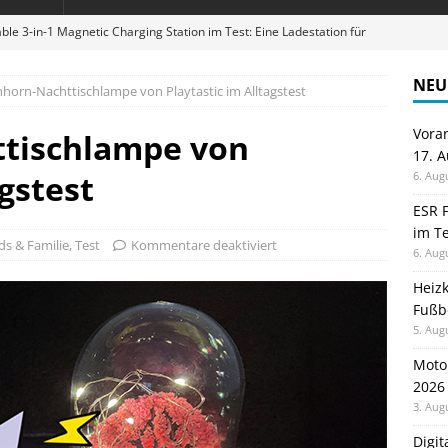
ble 3-in-1 Magnetic Charging Station im Test: Eine Ladestation für
NEU
nhorn-Nachttischlampe von Playtastic im Alltagstest
en sparen: Eve Thermostat macht die Fußbodenheizung smart
Vora
ttischlampe von
17. 
 im Test: Mein Begleiter für Wacken 2026
TELEFON
agstest
6. Aug
Wanduhr von Lunartec: Großes LED-Display trifft auf bunte
ESR F
im Te
 HERD
ds & Familie
,
Test
Kommentare deaktiviert
6. Aug
digung: Back to School 2026 startet am 17. August
ALLGEMEIN
Heiz
Fußb
5. Aug
Moto
2026
3. Aug
Digi