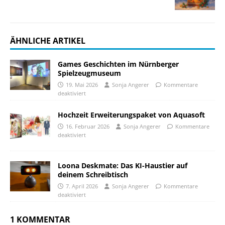
ÄHNLICHE ARTIKEL
Games Geschichten im Nürnberger
Spielzeugmuseum
19. Mai 2026
Sonja Angerer
Kommentare
deaktiviert
Hochzeit Erweiterungspaket von Aquasoft
16. Februar 2026
Sonja Angerer
Kommentare
deaktiviert
Loona Deskmate: Das KI-Haustier auf
deinem Schreibtisch
7. April 2026
Sonja Angerer
Kommentare
deaktiviert
1 KOMMENTAR