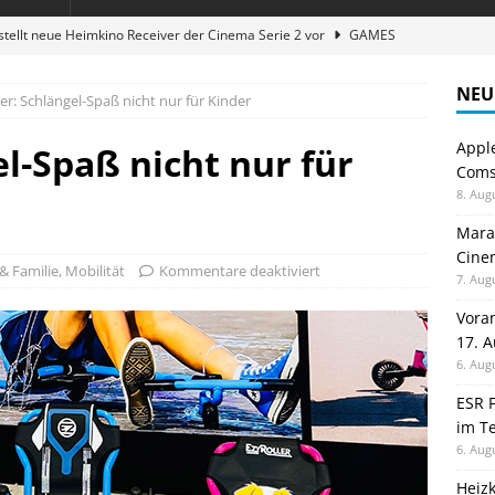
stellt neue Heimkino Receiver der Cinema Serie 2 vor
GAMES
digung: Back to School 2026 startet am 17. August
ALLGEMEIN
NEU
ler: Schlängel-Spaß nicht nur für Kinder
ble 3-in-1 Magnetic Charging Station im Test: Eine Ladestation für
Appl
el-Spaß nicht nur für
Comsp
en sparen: Eve Thermostat macht die Fußbodenheizung smart
8. Aug
Maran
Cinem
atte für Studium und Schule: Comspot startet Back-to-School-
 & Familie
,
Mobilität
Kommentare deaktiviert
7. Aug
Vora
17. 
6. Aug
ESR F
im Te
6. Aug
Heiz