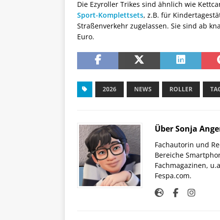
Die Ezyroller Trikes sind ähnlich wie Kettc
Sport-Komplettsets
, z.B. für Kindertagest
Straßenverkehr zugelassen. Sie sind ab kn
Euro.
2026
NEWS
ROLLER
TA
Über Sonja Ange
Fachautorin und Red
Bereiche Smartphon
Fachmagazinen, u.a 
Fespa.com.