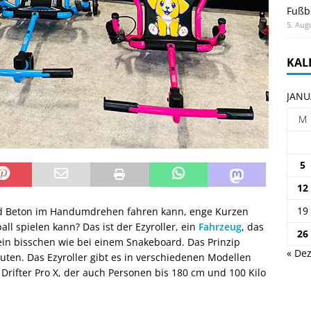
Fußb
5. Aug
KAL
JANU
M
5
12
19
und Beton im Handumdrehen fahren kann, enge Kurzen
ll spielen kann? Das ist der Ezyroller, ein
Fahrzeug
, das
26
ein bisschen wie bei einem Snakeboard. Das Prinzip
« Dez
ten. Das Ezyroller gibt es in verschiedenen Modellen
m Drifter Pro X, der auch Personen bis 180 cm und 100 Kilo