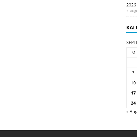
2026
3. Aug
KAL
SEPT
M
3
10
17
24
« Aug