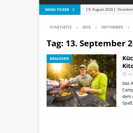
[ 6. August 2026 ]
Vorankün
NEWS TICKER
[ 6. August 2026 ]
ESR Folda
STARTSEITE
2018
SEPTEMBER
alles?
APPLE
[ 5. August 2026 ]
Heizkost
Tag:
13. September 
SMART HOME
Küc
DRAUSSEN
[ 3. August 2026 ]
Moto G87
Kit
[ 7. August 2026 ]
Marantz 
13
Das 
Campe
dem r
Spaß,