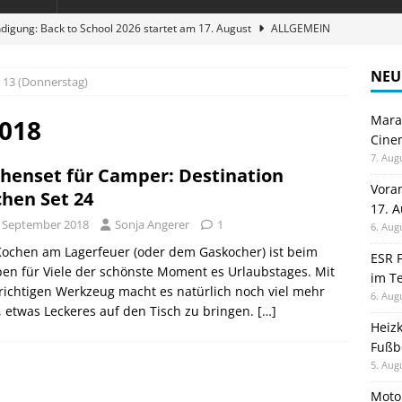
digung: Back to School 2026 startet am 17. August
ALLGEMEIN
ble 3-in-1 Magnetic Charging Station im Test: Eine Ladestation für
NEU
13 (Donnerstag)
Maran
en sparen: Eve Thermostat macht die Fußbodenheizung smart
2018
Cinem
7. Aug
henset für Camper: Destination
 im Test: Mein Begleiter für Wacken 2026
TELEFON
Vora
chen Set 24
17. 
stellt neue Heimkino Receiver der Cinema Serie 2 vor
GAMES
. September 2018
Sonja Angerer
1
6. Aug
Kochen am Lagerfeuer (oder dem Gaskocher) ist beim
ESR F
n für Viele der schönste Moment es Urlaubstages. Mit
im Te
ichtigen Werkzeug macht es natürlich noch viel mehr
6. Aug
 etwas Leckeres auf den Tisch zu bringen.
[…]
Heiz
Fußb
5. Aug
Moto