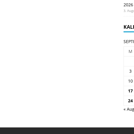
2026
3. Aug
KAL
SEPT
M
3
10
17
24
« Aug