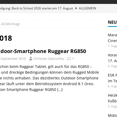
digung: Back to School 2026 startet am 17. August
ALLGEMEIN
ble 3-in-1 Magnetic Charging Station im Test: Eine Ladestation für
NEU
24 (Montag)
Maran
en sparen: Eve Thermostat macht die Fußbodenheizung smart
2018
Cinem
7. Aug
door-Smartphone Ruggear RG850
 im Test: Mein Begleiter für Wacken 2026
TELEFON
Vora
. September 2018
Christian Galuschka
1
17. 
stellt neue Heimkino Receiver der Cinema Serie 2 vor
GAMES
chon beim Raggear Tablet, gilt auch für das RG850 –
6. Aug
e und dreckige Bedingungen können dem Rugged Mobile
ESR F
ce nichts anhaben. Das dezidiertes Outdoor-Smartphone
im Te
ar läuft unter dem Betriebssystem Android 8.1 Oreo.
6. Aug
oor-Smartphone Ruggear RG850
[…]
Heiz
Fußb
5. Aug
Moto