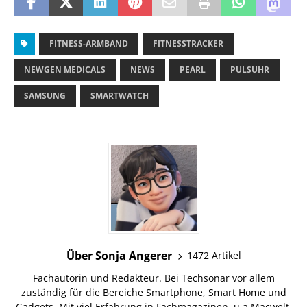
FITNESS-ARMBAND
FITNESSTRACKER
NEWGEN MEDICALS
NEWS
PEARL
PULSUHR
SAMSUNG
SMARTWATCH
Über Sonja Angerer
1472 Artikel
Fachautorin und Redakteur. Bei Techsonar vor allem
zuständig für die Bereiche Smartphone, Smart Home und
Gadgets. Mit viel Erfahrung in Fachmagazinen, u.a Macwelt,