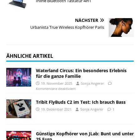
Inline Bluetooth Tastatur 4in1
NÄCHSTER
Urbanista True Wireless Kopfhörer Paris
ÄHNLICHE ARTIKEL
Waterland Circus: Ein besonderes Erlebnis
für die ganze Familie
19. November 2025
Sonja Angerer
Kommentare deaktiviert
Tribit FlyBuds C2 im Test: Ich brauch Bass
19. Dezember 2021
Sonja Angerer
1
Günstige Kopfhörer von JLab: Bunt und unter
25 Euro