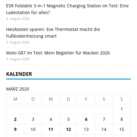
ESR Foldable 3-in-1 Magnetic Charging Station im Test: Eine
Ladestation für alles?
6. August 2026
Heizkosten sparen: Eve Thermostat macht die
Fußbodenheizung smart
5. August 2026
Moto G87 im Test: Mein Begleiter für Wacken 2026
3. August 2026
KALENDER
MÄRZ 2020
M
D
M
D
F
S
S
1
2
3
4
5
6
7
8
9
10
11
12
13
14
15