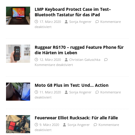
LMP Keyboard Protect Case im Test–
Bluetooth Tastatur für das iPad
17. März 2020
Sonja Angerer
Kommentare
deaktiviert
Ruggear RG170 – rugged Feature Phone für
die Härten im Leben
12. März 2020
Christian Galuschka
Kommentare deaktiviert
Moto G8 Plus im Test: Und… Action
11. März 2020
Sonja Angerer
Kommentare
deaktiviert
Feuerwear Elliot Rucksack: Für alle Fälle
9. März 2020
Sonja Angerer
Kommentare
deaktiviert