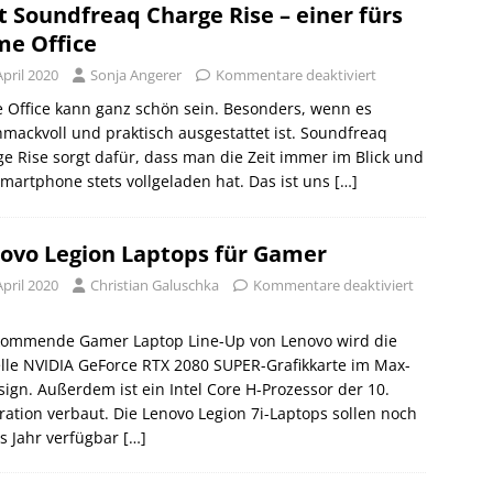
t Soundfreaq Charge Rise – einer fürs
e Office
April 2020
Sonja Angerer
Kommentare deaktiviert
Office kann ganz schön sein. Besonders, wenn es
mackvoll und praktisch ausgestattet ist. Soundfreaq
e Rise sorgt dafür, dass man die Zeit immer im Blick und
martphone stets vollgeladen hat. Das ist uns
[…]
ovo Legion Laptops für Gamer
April 2020
Christian Galuschka
Kommentare deaktiviert
kommende Gamer Laptop Line-Up von Lenovo wird die
lle NVIDIA GeForce RTX 2080 SUPER-Grafikkarte im Max-
ign. Außerdem ist ein Intel Core H-Prozessor der 10.
ation verbaut. Die Lenovo Legion 7i-Laptops sollen noch
s Jahr verfügbar
[…]