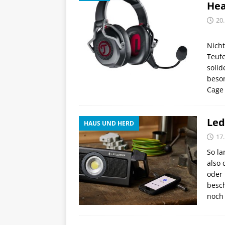
Hea
20.
Nicht
Teufe
soli
beso
Cage
Led
HAUS UND HERD
17.
So la
also
oder 
besch
noc