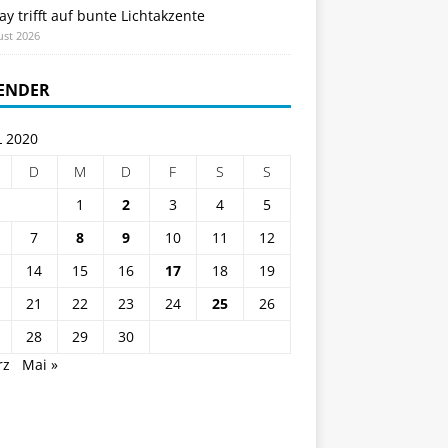
ay trifft auf bunte Lichtakzente
ust 2026
ENDER
L 2020
D
M
D
F
S
S
1
2
3
4
5
7
8
9
10
11
12
14
15
16
17
18
19
21
22
23
24
25
26
28
29
30
rz
Mai »