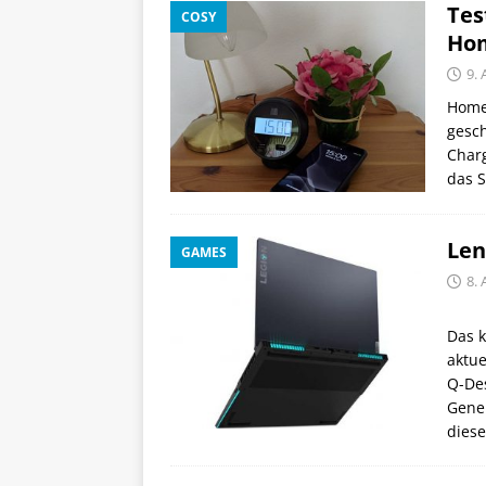
Tes
COSY
Hom
9. 
Home 
gesch
Charg
das S
Len
GAMES
8. 
Das 
aktue
Q-Des
Gener
diese