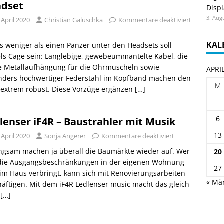
dset
Displ
3. Aug
 April 2020
Christian Galuschka
Kommentare deaktiviert
KAL
s weniger als einen Panzer unter den Headsets soll
ls Cage sein: Langlebige, gewebeummantelte Kabel, die
de Metallaufhängung für die Ohrmuscheln sowie
APRI
nders hochwertiger Federstahl im Kopfband machen den
M
 extrem robust. Diese Vorzüge ergänzen
[…]
6
lenser iF4R – Baustrahler mit Musik
13
 April 2020
Sonja Angerer
Kommentare deaktiviert
ngsam machen ja überall die Baumärkte wieder auf. Wer
20
 die Ausgangsbeschränkungen in der eigenen Wohnung
27
im Haus verbringt, kann sich mit Renovierungsarbeiten
« Mä
äftigen. Mit dem iF4R Ledlenser music macht das gleich
h
[…]