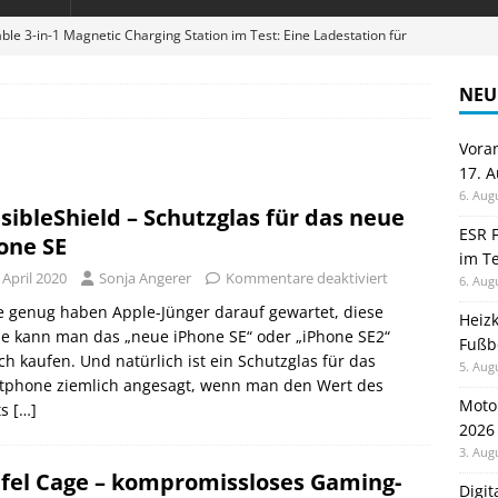
ble 3-in-1 Magnetic Charging Station im Test: Eine Ladestation für
NEU
en sparen: Eve Thermostat macht die Fußbodenheizung smart
Vora
17. 
 im Test: Mein Begleiter für Wacken 2026
TELEFON
6. Aug
isibleShield – Schutzglas für das neue
Wanduhr von Lunartec: Großes LED-Display trifft auf bunte
ESR F
one SE
im Te
 HERD
 April 2020
Sonja Angerer
Kommentare deaktiviert
6. Aug
digung: Back to School 2026 startet am 17. August
ALLGEMEIN
 genug haben Apple-Jünger darauf gewartet, diese
Heiz
e kann man das „neue iPhone SE“ oder „iPhone SE2“
Fußb
ch kaufen. Und natürlich ist ein Schutzglas für das
5. Aug
tphone ziemlich angesagt, wenn man den Wert des
Moto
ts
[…]
2026
3. Aug
fel Cage – kompromissloses Gaming-
Digi