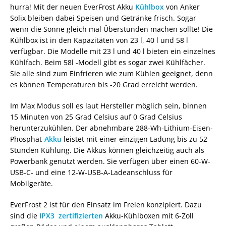
hurra! Mit der neuen EverFrost Akku
Kühlbox
von Anker
Solix bleiben dabei Speisen und Getränke frisch. Sogar
wenn die Sonne gleich mal Überstunden machen sollte! Die
Kühlbox ist in den Kapazitäten von 23 l, 40 l und 58 l
verfügbar. Die Modelle mit 23 l und 40 l bieten ein einzelnes
Kühlfach. Beim 58l -Modell gibt es sogar zwei Kühlfächer.
Sie alle sind zum Einfrieren wie zum Kühlen geeignet, denn
es können Temperaturen bis -20 Grad erreicht werden.
Im Max Modus soll es laut Hersteller möglich sein, binnen
15 Minuten von 25 Grad Celsius auf 0 Grad Celsius
herunterzukühlen. Der abnehmbare 288-Wh-Lithium-Eisen-
Phosphat-
Akku
leistet mit einer einzigen Ladung bis zu 52
Stunden Kühlung. Die Akkus können gleichzeitig auch als
Powerbank genutzt werden. Sie verfügen über einen 60-W-
USB-C- und eine 12-W-USB-A-Ladeanschluss für
Mobilgeräte.
EverFrost 2 ist für den Einsatz im Freien konzipiert. Dazu
sind die
IPX3 zertifizierten
Akku-Kühlboxen mit 6-Zoll