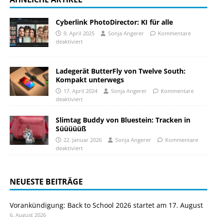
Cyberlink PhotoDirector: KI für alle
9. April 2025
Sonja Angerer
Kommentare
deaktiviert
Ladegerät ButterFly von Twelve South:
Kompakt unterwegs
17. April 2024
Sonja Angerer
Kommentare
deaktiviert
Slimtag Buddy von Bluestein: Tracken in
Süüüüüß
22. Januar 2026
Sonja Angerer
Kommentare
deaktiviert
NEUESTE BEITRÄGE
Vorankündigung: Back to School 2026 startet am 17. August
6. August 2026