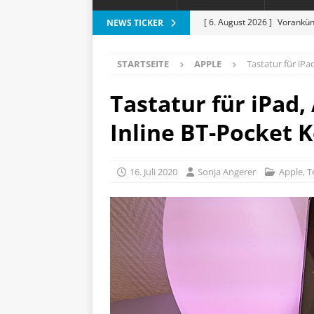
[ 6. August 2026 ]
Vorankün
NEWS TICKER
[ 6. August 2026 ]
ESR Folda
STARTSEITE
APPLE
Tastatur für iPa
alles?
APPLE
[ 5. August 2026 ]
Heizkost
Tastatur für iPad
SMART HOME
Inline BT-Pocket 
[ 3. August 2026 ]
Moto G87
[ 7. August 2026 ]
Marantz 
16. Juli 2020
Sonja Angerer
Apple
,
T