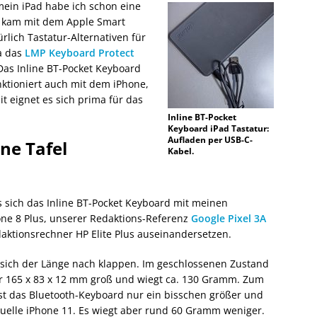
 mein iPad habe ich schon eine
s kam mit dem Apple Smart
ürlich Tastatur-Alternativen für
a das
LMP Keyboard Protect
 Das Inline BT-Pocket Keyboard
ktioniert auch mit dem iPhone,
 eignet es sich prima für das
Inline BT-Pocket
Keyboard iPad Tastatur:
Aufladen per USB-C-
ine Tafel
Kabel.
 sich das Inline BT-Pocket Keyboard mit meinen
ne 8 Plus, unserer Redaktions-Referenz
Google Pixel 3A
ktionsrechner HP Elite Plus auseinandersetzen.
t sich der Länge nach klappen. Im geschlossenen Zustand
ur 165 x 83 x 12 mm groß und wiegt ca. 130 Gramm. Zum
ist das Bluetooth-Keyboard nur ein bisschen größer und
ktuelle iPhone 11. Es wiegt aber rund 60 Gramm weniger.