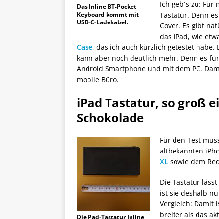
Ich geb´s zu: Für
Das Inline BT-Pocket
Keyboard kommt mit
Tastatur. Denn e
USB-C-Ladekabel.
Cover. Es gibt nat
das iPad, wie etw
Case
, das ich auch kürzlich getestet habe.
kann aber noch deutlich mehr. Denn es fun
Android Smartphone und mit dem PC. Damit
mobile Büro.
iPad Tastatur, so groß e
Schokolade
Für den Test muss
altbekannten iPho
XL
sowie dem Reda
Die Tastatur läss
ist sie deshalb n
Vergleich: Damit 
breiter als das a
Die Pad-Tastatur Inline