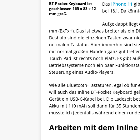
BT-Pocket Keyboard ist
Das
iPhone 11
gib
geschlossen 165 x 83 x 12
bei 1&1. Da könnt
mm groß.
Aufgeklappt liegt 
mm (BxTxH). Das ist etwas breiter als ein 
Deshalb sind die einzelnen Tasten zwar nic
normalen Tastatur. Aber immerhin sind sie
mit normal großen Händen ganz gut treffen 
Touch-Pad ist rechts noch Platz. Es gibt a
Betriebssysteme noch ein paar Funktionsta
Steuerung eines Audio-Players.
Wie alle Bluetooth-Tastaturen, egal ob für 
will auch das Inline BT-Pocket Keyboard g
Gerät ein USB-C-Kabel bei. Die Ladezeit be
Akku mit 110 mAh soll dann für 35 Stunden
musste ich jedenfalls während einer rund
Arbeiten mit dem Inline