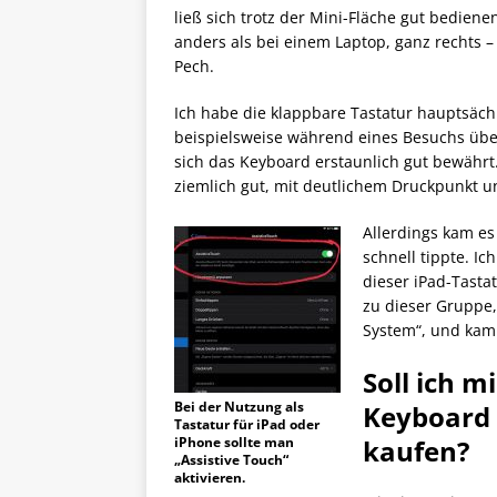
ließ sich trotz der Mini-Fläche gut bediene
anders als bei einem Laptop, ganz rechts 
Pech.
Ich habe die klappbare Tastatur hauptsäch
beispielsweise während eines Besuchs üb
sich das Keyboard erstaunlich gut bewährt
ziemlich gut, mit deutlichem Druckpunkt 
Allerdings kam e
schnell tippte. Ic
dieser iPad-Tasta
zu dieser Gruppe,
System“, und kam 
Soll ich m
Bei der Nutzung als
Keyboard 
Tastatur für iPad oder
iPhone sollte man
kaufen?
„Assistive Touch“
aktivieren.