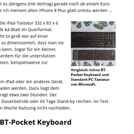
t es übrigens (mit Vertrag) gerade noch ab einem Euro
e ich meinem alten iPhone 8 Plus glatt untreu werden …
die iPad-Tastatur 332 x 83 x 6
DIN A4-Blatt im Querformat.
ht so groß wie auf einer
 so dimensioniert, dass man sie
kann. Sogar für ein kleines
ußerdem für die unterstützen
sten, beispielsweise zur
Vergleich: Inline BT-
Pocket Keyboard und
Standard-PC-Tastatur
ein iPad oder ein anderes Gerät,
von Microsoft.
eladen werden. Dazu liegt dem
trägt etwa zwei Stunden. Der
 Dauerbetrieb oder 65 Tage Stand-by reichen. Im Test
en Woche Nutzung nicht nachladen.
 BT-Pocket Keyboard