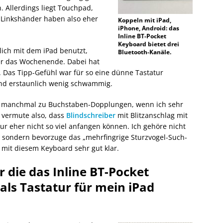
n. Allerdings liegt Touchpad,
– Linkshänder haben also eher
Koppeln mit iPad,
iPhone, Android: das
Inline BT-Pocket
Keyboard bietet drei
lich mit dem iPad benutzt,
Bluetooth-Kanäle.
er das Wochenende. Dabei hat
. Das Tipp-Gefühl war für so eine dünne Tastatur
und erstaunlich wenig schwammig.
s manchmal zu Buchstaben-Dopplungen, wenn ich sehr
h vermute also, dass
Blindschreiber
mit Blitzanschlag mit
tur eher nicht so viel anfangen können. Ich gehöre nicht
 sondern bevorzuge das „mehrfingrige Sturzvogel-Such-
mit diesem Keyboard sehr gut klar.
ir die das Inline BT-Pocket
als Tastatur für mein iPad