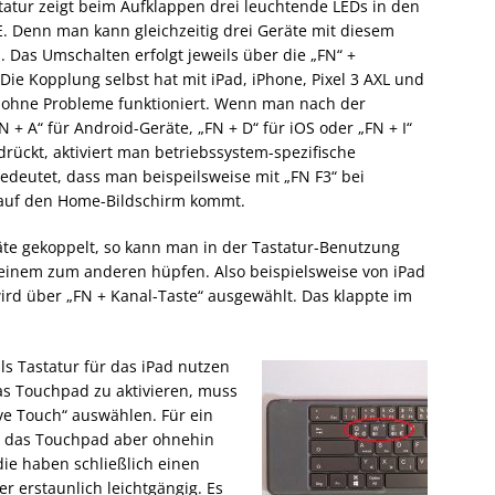
tatur zeigt beim Aufklappen drei leuchtende LEDs in den
. Denn man kann gleichzeitig drei Geräte mit diesem
 Das Umschalten erfolgt jeweils über die „FN“ +
Die Kopplung selbst hat mit iPad, iPhone, Pixel 3 AXL und
s ohne Probleme funktioniert. Wenn man nach der
 + A“ für Android-Geräte, „FN + D“ für iOS oder „FN + I“
rückt, aktiviert man betriebssystem-spezifische
edeutet, dass man beispeilsweise mit „FN F3“ bei
auf den Home-Bildschirm kommt.
te gekoppelt, so kann man in der Tastatur-Benutzung
 einem zum anderen hüpfen. Also beispielsweise von iPad
rd über „FN + Kanal-Taste“ ausgewählt. Das klappte im
s Tastatur für das iPad nutzen
das Touchpad zu aktivieren, muss
ve Touch“ auswählen. Für ein
be das Touchpad aber ohnehin
die haben schließlich einen
r erstaunlich leichtgängig. Es