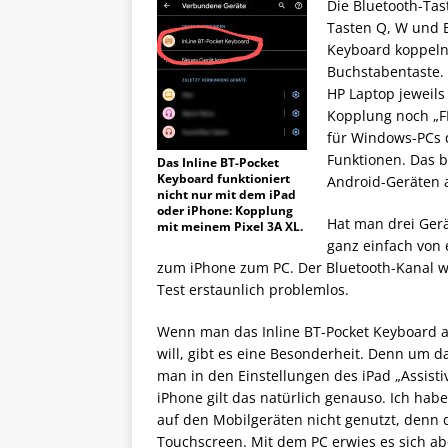
Die Bluetooth-Tas
Tasten Q, W und E
Keyboard koppeln.
Buchstabentaste. 
HP Laptop jeweil
Kopplung noch „FN
für Windows-PCs d
Funktionen. Das b
Das Inline BT-Pocket
Keyboard funktioniert
Android-Geräten 
nicht nur mit dem iPad
oder iPhone: Kopplung
Hat man drei Gerä
mit meinem Pixel 3A XL.
ganz einfach von
zum iPhone zum PC. Der Bluetooth-Kanal wi
Test erstaunlich problemlos.
Wenn man das Inline BT-Pocket Keyboard al
will, gibt es eine Besonderheit. Denn um 
man in den Einstellungen des iPad „Assisti
iPhone gilt das natürlich genauso. Ich ha
auf den Mobilgeräten nicht genutzt, denn 
Touchscreen. Mit dem PC erwies es sich abe