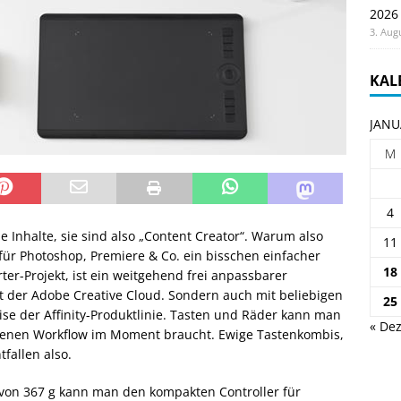
2026
3. Aug
KAL
JANU
M
4
e Inhalte, sie sind also „Content Creator“. Warum also
11
für Photoshop, Premiere & Co. ein bisschen einfacher
18
er-Projekt, ist ein weitgehend frei anpassbarer
mit der Adobe Creative Cloud. Sondern auch mit beliebigen
25
eise der Affinity-Produktlinie. Tasten und Räder kann man
« Dez
eigenen Workflow im Moment braucht. Ewige Tastenkombis,
fallen also.
von 367 g kann man den kompakten Controller für