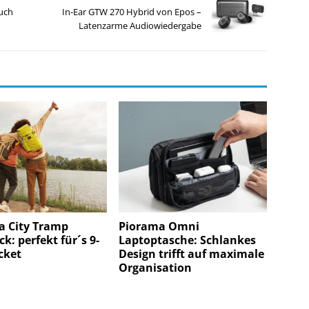
uch
In-Ear GTW 270 Hybrid von Epos –
Latenzarme Audiowiedergabe
a City Tramp
Piorama Omni
k: perfekt für´s 9-
Laptoptasche: Schlankes
cket
Design trifft auf maximale
Organisation