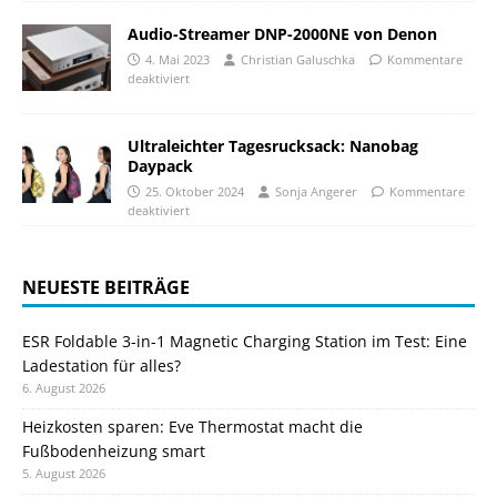
Audio-Streamer DNP-2000NE von Denon
4. Mai 2023
Christian Galuschka
Kommentare
deaktiviert
Ultraleichter Tagesrucksack: Nanobag
Daypack
25. Oktober 2024
Sonja Angerer
Kommentare
deaktiviert
NEUESTE BEITRÄGE
ESR Foldable 3-in-1 Magnetic Charging Station im Test: Eine
Ladestation für alles?
6. August 2026
Heizkosten sparen: Eve Thermostat macht die
Fußbodenheizung smart
5. August 2026