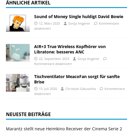
ÄHNLICHE ARTIKEL
Sound of Money Single huldigt David Bowie
12. März 2025
Sonja Angerer
Kommentare
deaktiviert
AIR+3 True Wireless Kopfhörer von
Libratone: besseres ANC
22. September 2023
Sonja Angerer
Kommentare deaktiviert
Tischventilator MeacoFan sorgt für sanfte
Brise
15. Juli 2020
Christian Galuschka
Kommentare
deaktiviert
NEUESTE BEITRÄGE
Marantz stellt neue Heimkino Receiver der Cinema Serie 2