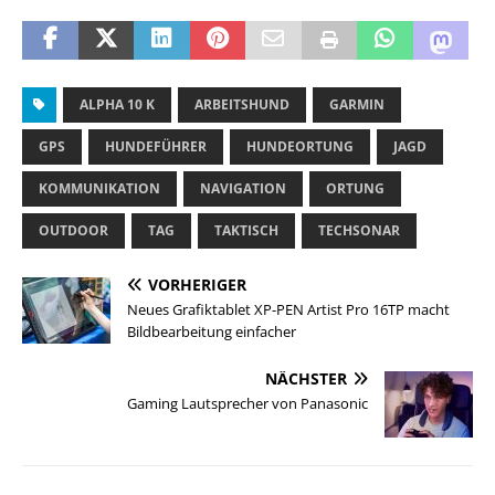
ALPHA 10 K
ARBEITSHUND
GARMIN
GPS
HUNDEFÜHRER
HUNDEORTUNG
JAGD
KOMMUNIKATION
NAVIGATION
ORTUNG
OUTDOOR
TAG
TAKTISCH
TECHSONAR
VORHERIGER
Neues Grafiktablet XP-PEN Artist Pro 16TP macht
Bildbearbeitung einfacher
NÄCHSTER
Gaming Lautsprecher von Panasonic