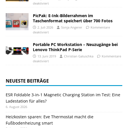
deaktiviert
PicPak: E-Ink-Bilderrahmen im
Taschenformat speichert über 700 Fotos
2. Juli 2026
Sonja Angerer
Kommentare
deaktiviert
Portable PC Workstation – Neuzugänge bei
Lenovo ThinkPad P-Serie
13. Juni 2019
Christian Galuschka
Kommentare
deaktiviert
NEUESTE BEITRÄGE
ESR Foldable 3-in-1 Magnetic Charging Station im Test: Eine
Ladestation für alles?
6. August 2026
Heizkosten sparen: Eve Thermostat macht die
Fußbodenheizung smart