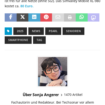
ist frei für alle Netze (ohne 5G!). Das Simvalley Mobile XL-980
kostet ca.
80 Euro.
2025
NEWS
PEARL
SENIOREN
SMARTPHONE
TAG
Über Sonja Angerer
1470 Artikel
Fachautorin und Redakteur. Bei Techsonar vor allem