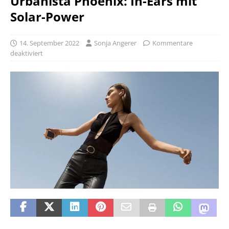
Urbanista Phoenix: In-Ears mit
Solar-Power
14. September 2022
Sonja Angerer
Kommentare
deaktiviert