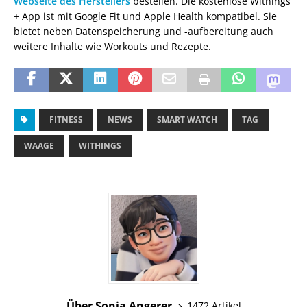
Webseite des Herstellers
bestellen. Die kostenlose Withings
+ App ist mit Google Fit und Apple Health kompatibel. Sie
bietet neben Datenspeicherung und -aufbereitung auch
weitere Inhalte wie Workouts und Rezepte.
FITNESS
NEWS
SMART WATCH
TAG
WAAGE
WITHINGS
Über Sonja Angerer
1472 Artikel