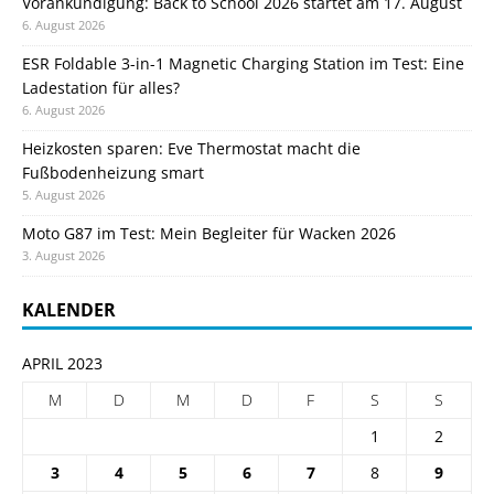
Vorankündigung: Back to School 2026 startet am 17. August
6. August 2026
ESR Foldable 3-in-1 Magnetic Charging Station im Test: Eine
Ladestation für alles?
6. August 2026
Heizkosten sparen: Eve Thermostat macht die
Fußbodenheizung smart
5. August 2026
Moto G87 im Test: Mein Begleiter für Wacken 2026
3. August 2026
KALENDER
APRIL 2023
M
D
M
D
F
S
S
1
2
3
4
5
6
7
8
9