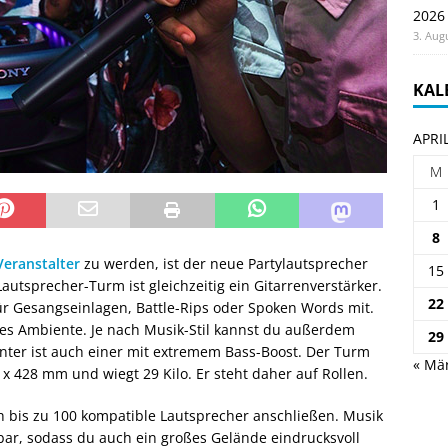
2026
3. Aug
KAL
APRI
M
1
8
Veranstalter
zu werden, ist der neue Partylautsprecher
15
autsprecher-Turm ist gleichzeitig ein Gitarrenverstärker.
22
ür Gesangseinlagen, Battle-Rips oder Spoken Words mit.
lles Ambiente. Je nach Musik-Stil kannst du außerdem
29
nter ist auch einer mit extremem Bass-Boost. Der Turm
« Mä
428 mm und wiegt 29 Kilo. Er steht daher auf Rollen.
ch bis zu 100 kompatible Lautsprecher anschließen. Musik
ar, sodass du auch ein großes Gelände eindrucksvoll