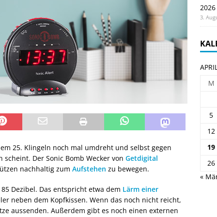
2026
3. Aug
KAL
APRI
M
5
12
19
dem 25. Klingeln noch mal umdreht und selbst gegen
n scheint. Der Sonic Bomb Wecker von
Getdigital
26
mützen nachhaltig zum
Aufstehen
zu bewegen.
« Mä
u 85 Dezibel. Das entspricht etwa dem
Lärm einer
ler neben dem Kopfkissen. Wenn das noch nicht reicht,
tblitze aussenden. Außerdem gibt es noch einen externen